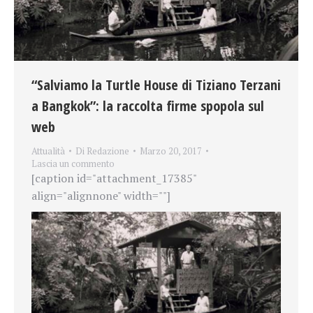
“Salviamo la Turtle House di Tiziano Terzani
a Bangkok”: la raccolta firme spopola sul
web
Attualità
Di
Redazione
Marzo 20, 2017
Lascia un commento
[caption id="attachment_17385"
align="alignnone" width=""]