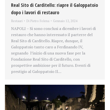
Real Sito di Carditello: riapre il Galoppatoio
dopo i lavori di restauro
Restauri
Di
Pietro Folena
Gennaio 12, 2024
NAPOLI – Si sono conclusi a dicembre i lavori di
restauro che hanno interessato il parterre del
Real Sito di Carditello. Riapre, dunque, il
Galoppatoio tanto caro a Ferdinando IV,
segnando l’inizio di una nuova fase per la
Fondazione Real Sito di Carditello, con
prospettive ambiziose per il futuro. Eventi di
prestigio al Galoppatoio Il…