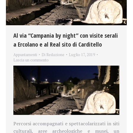
Al via “Campania by night” con visite serali
a Ercolano e al Real sito di Carditello
Appuntamenti
Di
Redazione
Luglio 17, 2019
Lascia un commento
Percorsi accompagnati e spettacolarizzati in siti
culturali, aree archeologiche e musei, un