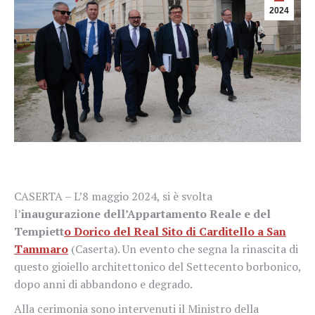
2024
CASERTA – L’8 maggio 2024, si è svolta
l’
inaugurazione dell’Appartamento Reale e del
Tempiett
o Dorico del Real Sito di Carditello a San
Tammaro
(Caserta). Un evento che segna la rinascita di
questo gioiello architettonico del Settecento borbonico,
dopo anni di abbandono e degrado.
Alla cerimonia sono intervenuti il Ministro della