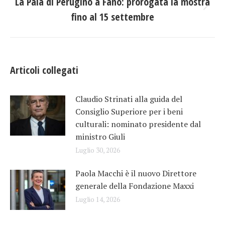
La Pala di Perugino a Fano: prorogata la mostra
post
Prossimo
fino al 15 settembre
post:
Articoli collegati
Claudio Strinati alla guida del
Consiglio Superiore per i beni
culturali: nominato presidente dal
ministro Giuli
Luglio 30, 2026
Paola Macchi è il nuovo Direttore
generale della Fondazione Maxxi
Luglio 14, 2026