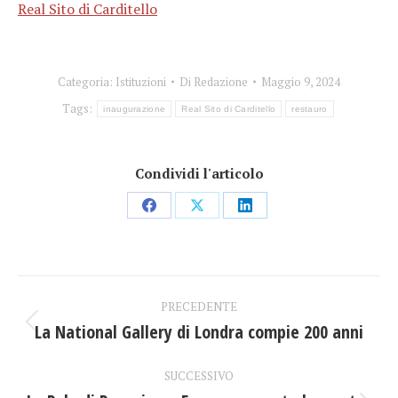
Real Sito di Carditello
Categoria:
Istituzioni
Di
Redazione
Maggio 9, 2024
Tags:
inaugurazione
Real Sito di Carditello
restauro
Condividi l'articolo
Condividi
Condividi
Condividi
su
su
su
Facebook
X
LinkedIn
Naviga
PRECEDENTE
tra
La National Gallery di Londra compie 200 anni
Post
precedente:
i
SUCCESSIVO