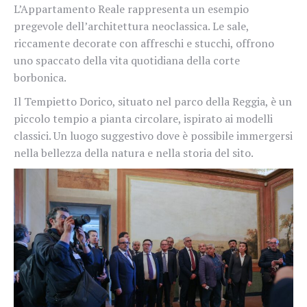
L’Appartamento Reale rappresenta un esempio
pregevole dell’architettura neoclassica. Le sale,
riccamente decorate con affreschi e stucchi, offrono
uno spaccato della vita quotidiana della corte
borbonica.
Il Tempietto Dorico, situato nel parco della Reggia, è un
piccolo tempio a pianta circolare, ispirato ai modelli
classici. Un luogo suggestivo dove è possibile immergersi
nella bellezza della natura e nella storia del sito.