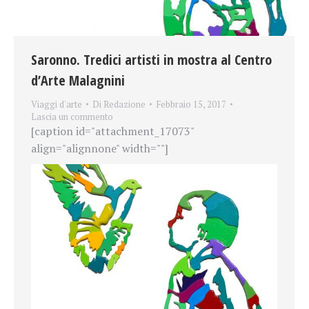
Saronno. Tredici artisti in mostra al Centro
d’Arte Malagnini
Viaggi d'arte
Di
Redazione
Febbraio 15, 2017
Lascia un commento
[caption id="attachment_17073"
align="alignnone" width=""]