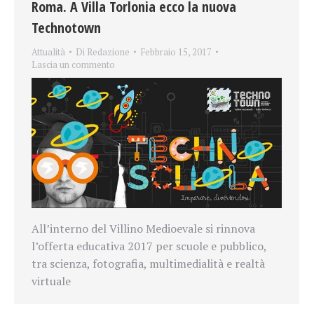
Roma. A Villa Torlonia ecco la nuova
Technotown
Attualità
Di
Redazione
Febbraio 15, 2017
Lascia un commento
All’interno del Villino Medioevale si rinnova
l’offerta educativa 2017 per scuole e pubblico,
tra scienza, fotografia, multimedialità e realtà
virtuale