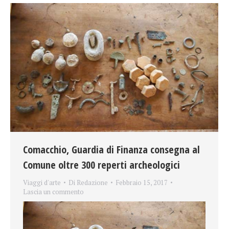
Comacchio, Guardia di Finanza consegna al
Comune oltre 300 reperti archeologici
Viaggi d'arte
Di
Redazione
Febbraio 15, 2017
Lascia un commento