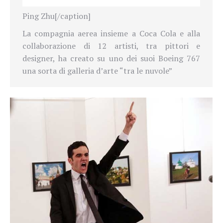
Ping Zhu[/caption]
La compagnia aerea insieme a Coca Cola e alla
collaborazione di 12 artisti, tra pittori e
designer, ha creato su uno dei suoi Boeing 767
una sorta di galleria d’arte “tra le nuvole”