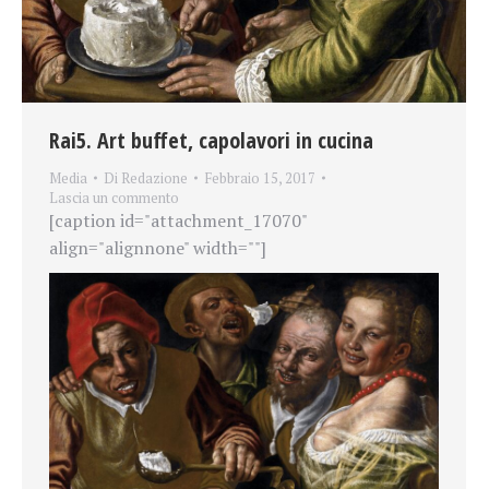
Rai5. Art buffet, capolavori in cucina
Media
Di
Redazione
Febbraio 15, 2017
Lascia un commento
[caption id="attachment_17070"
align="alignnone" width=""]