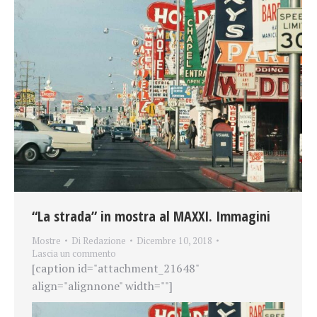
“La strada” in mostra al MAXXI. Immagini
Mostre
Di
Redazione
Dicembre 10, 2018
Lascia un commento
[caption id="attachment_21648"
align="alignnone" width=""]