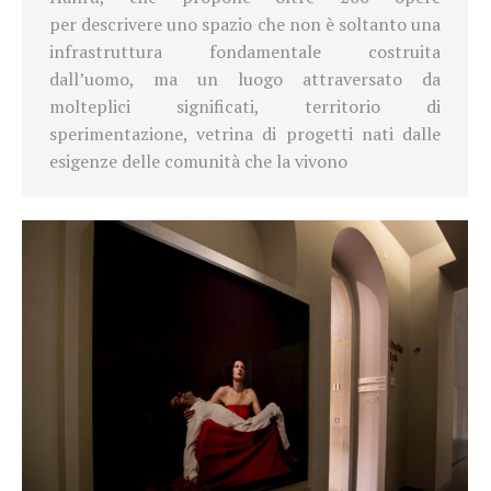
per descrivere uno spazio che non è soltanto una
infrastruttura fondamentale costruita
dall’uomo, ma un luogo attraversato da
molteplici significati, territorio di
sperimentazione, vetrina di progetti nati dalle
esigenze delle comunità che la vivono