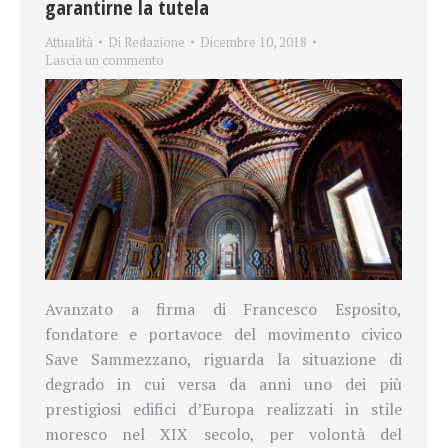
garantirne la tutela
Attualità
Di
Redazione
Dicembre 10, 2018
Lascia un commento
Avanzato a firma di Francesco Esposito,
fondatore e portavoce del movimento civico
Save Sammezzano, riguarda la situazione di
degrado in cui versa da anni uno dei più
prestigiosi edifici d’Europa realizzati in stile
moresco nel XIX secolo, per volontà del