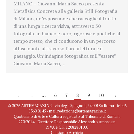
MILANO – Giovanni Maria Sacco presenta
Metafisica Concreta alla galleria Still Fotografia
di Milano, un’esposizione che raccoglie il frutto
di una lunga ricerca visiva, attraverso 30
fotografie in bianco e nero, rigorose e poetiche al
tempo stesso, che ci conducono in un percorso
affascinante attraverso l’architettura e il
paesaggio. Un’indagine fotografica sull’”essere”
Giovanni Maria Sacco,…
←
1
…
6
7
8
9
10
→
© 2026 ARTEMAGAZINE - via degli Spagnoli, 24 00186 Roma - tel 06
8360 0145 - mail redazione@artemagazine.it
Quotidiano di Arte e Cultura registrato al Tribunale di Roma n.
270/2014 - Direttore Responsabile Alessandro Ambrosin
P.IVA e C.F. 12082801007
Chi siamo
Archivio