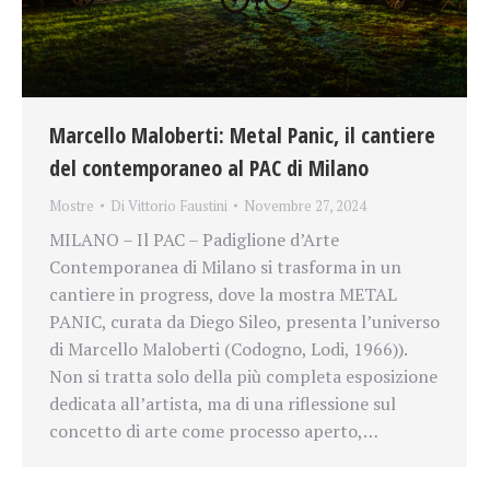
Marcello Maloberti: Metal Panic, il cantiere
del contemporaneo al PAC di Milano
Mostre
Di
Vittorio Faustini
Novembre 27, 2024
MILANO – Il PAC – Padiglione d’Arte
Contemporanea di Milano si trasforma in un
cantiere in progress, dove la mostra METAL
PANIC, curata da Diego Sileo, presenta l’universo
di Marcello Maloberti (Codogno, Lodi, 1966)).
Non si tratta solo della più completa esposizione
dedicata all’artista, ma di una riflessione sul
concetto di arte come processo aperto,…