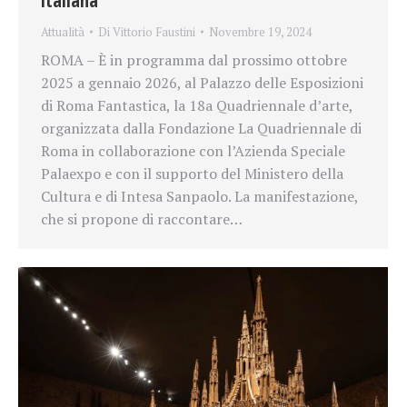
italiana
Attualità
Di
Vittorio Faustini
Novembre 19, 2024
ROMA – È in programma dal prossimo ottobre
2025 a gennaio 2026, al Palazzo delle Esposizioni
di Roma Fantastica, la 18a Quadriennale d’arte,
organizzata dalla Fondazione La Quadriennale di
Roma in collaborazione con l’Azienda Speciale
Palaexpo e con il supporto del Ministero della
Cultura e di Intesa Sanpaolo. La manifestazione,
che si propone di raccontare…