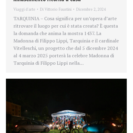
Viaggi d'arte
Di
Vittorio Faustini
Dicembre 2, 2024
TARQUINIA – Cosa significa per un’opera d’arte
ritrovare il luogo per cui è stata creata? È questa
la domanda che anima la mostra 1437. La
Madonna di Filippo Lippi, Tarquinia e il cardinale
Vitelleschi, un progetto che dal 5 dicembre 2024
al 4 marzo 2025 porterà la celebre Madonna di
Tarquinia di Filippo Lippi nella…