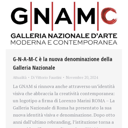
G-N-A-M-C è la nuova denominazione della
Galleria Nazionale
Attualità
Di
Vittorio Faustini
Novembre 20, 2024
La GNAM si rinnova anche attraverso un’identità
visiva che abbraccia la creatività contemporanea:
un logotipo a firma di Lorenzo Marini ROMA – La
Galleria Nazionale di Roma ha presentato la sua
nuova identità visiva e denominazione. Dopo otto
anni dall’ultimo rebranding, l’istituzione torna a