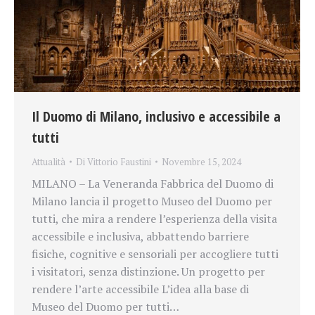
Il Duomo di Milano, inclusivo e accessibile a
tutti
Attualità
Di
Vittorio Faustini
Novembre 15, 2024
MILANO – La Veneranda Fabbrica del Duomo di
Milano lancia il progetto Museo del Duomo per
tutti, che mira a rendere l’esperienza della visita
accessibile e inclusiva, abbattendo barriere
fisiche, cognitive e sensoriali per accogliere tutti
i visitatori, senza distinzione. Un progetto per
rendere l’arte accessibile L’idea alla base di
Museo del Duomo per tutti…