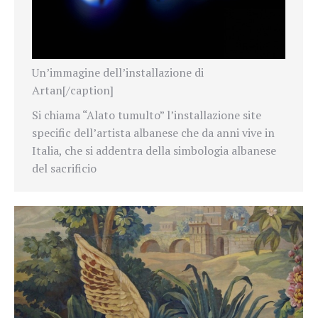
Un’immagine dell’installazione di
Artan[/caption]
Si chiama “Alato tumulto” l’installazione site
specific dell’artista albanese che da anni vive in
Italia, che si addentra della simbologia albanese
del sacrificio