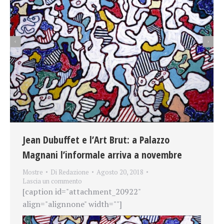
Jean Dubuffet e l’Art Brut: a Palazzo
Magnani l’informale arriva a novembre
Mostre
Di
Redazione
Agosto 20, 2018
Lascia un commento
[caption id="attachment_20922"
align="alignnone" width=""]