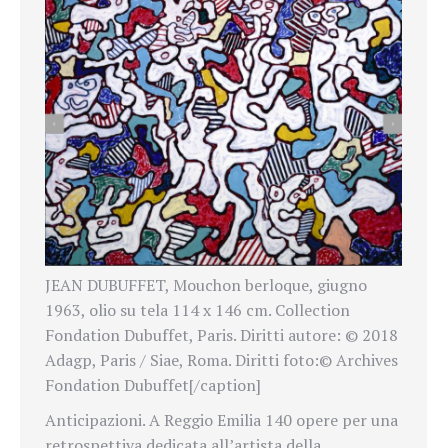
JEAN DUBUFFET, Mouchon berloque, giugno
1963, olio su tela 114 x 146 cm. Collection
Fondation Dubuffet, Paris. Diritti autore: © 2018
Adagp, Paris / Siae, Roma. Diritti foto:© Archives
Fondation Dubuffet[/caption]
Anticipazioni. A Reggio Emilia 140 opere per una
retrospettiva dedicata all’artista della