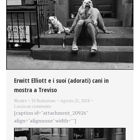
Erwitt Elliott e i suoi (adorati) cani in
mostra a Treviso
Mostre
Di
Redazione
Agosto 21, 2018
Lascia un commento
[caption id="attachment_20926"
align="alignnone" width=""]