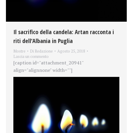
Il sacrifico della candela: Artan racconta i
riti dell’Albania in Puglia
Mostre
Di
Redazione
Agosto 25, 2018
Lascia un commento
[caption id="attachment_20941"
align="alignnone" width=""]