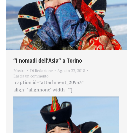
“I nomadi dell’Asia” a Torino
Mostre
Di
Redazione
Agosto 22, 2018
Lascia un commento
[caption id="attachment_20933"
align="alignnone" width=""]