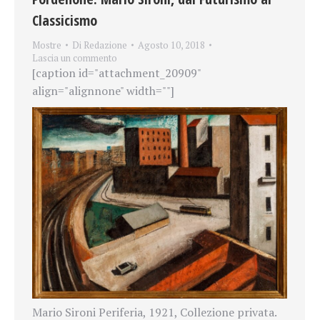
Classicismo
Mostre
Di
Redazione
Agosto 10, 2018
Lascia un commento
[caption id="attachment_20909"
align="alignnone" width=""]
Mario Sironi Periferia, 1921, Collezione privata.