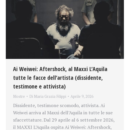
Ai Weiwei: Aftershock, al Maxxi L’Aquila
tutte le facce dell’artista (dissidente,
testimone e attivista)
Mostre
Di
Maria Grazia Filippi
Aprile 9, 2026
Dissidente, testimone scomodo, attivista. Ai
Weiwei arriva al Maxxi dell’Aquila in tutte le sue
sfaccettature. Dal 29 aprile al 6 settembre 2026,
il MAXXI L’Aquila ospita Ai Weiwei: Aftershock,