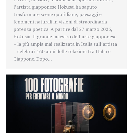
l’artista giapponese Hokusai ha saputo
trasformare scene quotidiane, paesaggi e
fenomeni naturali in visioni di straordinaria
potenza poetica. A partire dal 27 marzo 2026,
Hokusai. Il grande maestro dell’arte giapponese
– la più ampia mai realizzata in Italia sull’artista
– celebra i 160 anni delle relazioni tra Italia e
Giappone. Dopo…