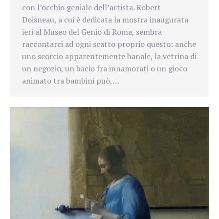
con l’occhio geniale dell’artista. Robert
Doisneau, a cui è dedicata la mostra inaugurata
ieri al Museo del Genio di Roma, sembra
raccontarci ad ogni scatto proprio questo: anche
uno scorcio apparentemente banale, la vetrina di
un negozio, un bacio fra innamorati o un gioco
animato tra bambini può,…