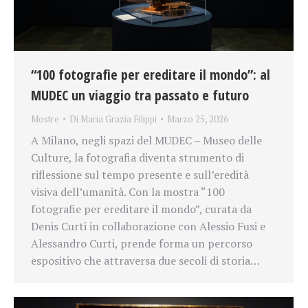
“100 fotografie per ereditare il mondo”: al
MUDEC un viaggio tra passato e futuro
Mostre
Di
Maria Grazia Filippi
Marzo 25, 2026
A Milano, negli spazi del MUDEC – Museo delle
Culture, la fotografia diventa strumento di
riflessione sul tempo presente e sull’eredità
visiva dell’umanità. Con la mostra “100
fotografie per ereditare il mondo”, curata da
Denis Curti in collaborazione con Alessio Fusi e
Alessandro Curti, prende forma un percorso
espositivo che attraversa due secoli di storia…