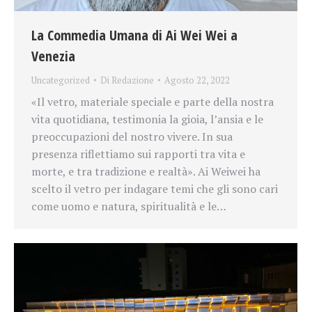
La Commedia Umana di Ai Wei Wei a
Venezia
Uncategorized
Di
Redazione
Agosto 22, 2022
«Il vetro, materiale speciale e parte della nostra
vita quotidiana, testimonia la gioia, l’ansia e le
preoccupazioni del nostro vivere. In sua
presenza riflettiamo sui rapporti tra vita e
morte, e tra tradizione e realtà». Ai Weiwei ha
scelto il vetro per indagare temi che gli sono cari
come uomo e natura, spiritualità e le…