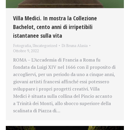
Villa Medici. In mostra la Collezione
Bachelot, cento anni di irripetibili
istantanee sulla vita
Fotografia
,
Uncategorized
Di
Bruna Alasia
Ottobre 9, 2022
ROMA – L’Accademia di Francia a Roma fu
fondata da Luigi XIV nel 1666 con il proposito di
accogliervi, per un periodo da uno a cinque anni,
giovani artisti francesi affinché essi potessero
sviluppare i propri progetti creativi. Villa
Medici è situata sulla collina del Pincio accanto
a Trinità dei Monti, allo sbocco superiore della
scalinata di Piazza di…