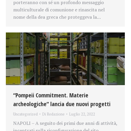
porteranno con sé un profondo messaggio
multiculturale di comunione e rinascita nel
nome della dea greca che proteggeva la…
“Pompeii Commitment. Materie
archeologiche” lancia due nuovi progetti
Uncategorized
Di
Redazione
Luglio 22, 2022
NAPOLI – A seguito dei primi due anni di attività,
incentrati sulla riconfigurazione del sito