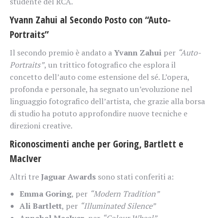
studente del RCA.
Yvann Zahui al Secondo Posto con “Auto-
Portraits”
Il secondo premio è andato a
Yvann Zahui
per
“Auto-
Portraits”
, un trittico fotografico che esplora il
concetto dell’auto come estensione del sé. L’opera,
profonda e personale, ha segnato un’evoluzione nel
linguaggio fotografico dell’artista, che grazie alla borsa
di studio ha potuto approfondire nuove tecniche e
direzioni creative.
Riconoscimenti anche per Goring, Bartlett e
MacIver
Altri tre
Jaguar Awards
sono stati conferiti a:
Emma Goring
, per
“Modern Tradition”
Ali Bartlett
, per
“Illuminated Silence”
Annabel MacIver
, per
“Colour Wheel”