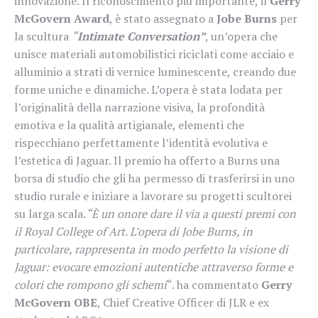
innovazione. Il riconoscimento più importante, il
Gerry
McGovern Award
, è stato assegnato a
Jobe Burns
per
la scultura
“
Intimate Conversation”
, un’opera che
unisce materiali automobilistici riciclati come acciaio e
alluminio a strati di vernice luminescente, creando due
forme uniche e dinamiche. L’opera è stata lodata per
l’originalità della narrazione visiva, la profondità
emotiva e la qualità artigianale, elementi che
rispecchiano perfettamente l’identità evolutiva e
l’estetica di Jaguar. Il premio ha offerto a Burns una
borsa di studio che gli ha permesso di trasferirsi in uno
studio rurale e iniziare a lavorare su progetti scultorei
su larga scala.
“È un onore dare il via a questi premi con
il Royal College of Art. L’opera di Jobe Burns, in
particolare, rappresenta in modo perfetto la visione di
Jaguar: evocare emozioni autentiche attraverso forme e
colori che rompono gli schemi
“. ha commentato
Gerry
McGovern OBE
, Chief Creative Officer di JLR e ex