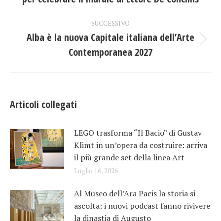
i
precedente:
post
SUCCESSIVO
Alba è la nuova Capitale italiana dell’Arte
Prossimo
Contemporanea 2027
post:
Articoli collegati
LEGO trasforma “Il Bacio” di Gustav
Klimt in un’opera da costruire: arriva
il più grande set della linea Art
Luglio 16, 2026
Al Museo dell’Ara Pacis la storia si
ascolta: i nuovi podcast fanno rivivere
la dinastia di Augusto