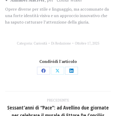
Opere diverse per stile e linguaggio, ma accomunate da
una forte identità visiva e un approccio innovativo che
ha saputo catturare l’attenzione della giuria.
Categoria:
Curiosità
Di
Redazione
Ottobre 17, 2025
Condividi l'articolo
Condividi
Condividi
Condividi
su
su
su
Facebook
X
LinkedIn
Naviga
PRECEDENTE
tra
Sessant’anni di “Pace”: ad Avellino due giornate
Post
per celebrare il murale di Ettore De Conciliis