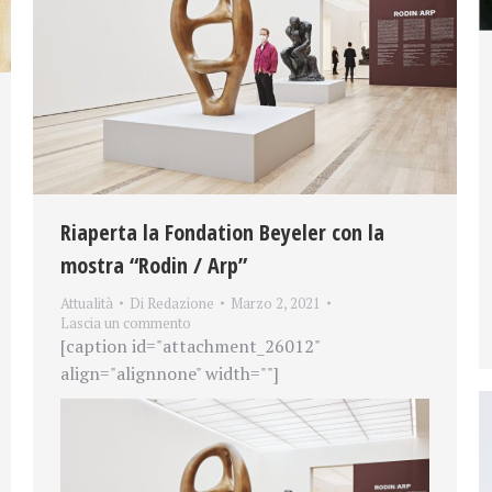
Riaperta la Fondation Beyeler con la
mostra “Rodin / Arp”
Attualità
Di
Redazione
Marzo 2, 2021
Lascia un commento
[caption id="attachment_26012"
align="alignnone" width=""]