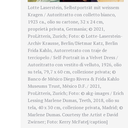
Lotte Laserstein, Selbstporträt mit weissem
Kragen / Autoritratto con colletto bianco,
1923 ca., olio su cartone, 32 x 24 cm,
proprietà privata, Germania; © 2021,
ProLitteris, Zurich; Foto: © Lotte-Laserstein-
Archiv Krausse, Berlin/Dietmar Katz, Berlin
Frida Kahlo, Autorretrato con traje de
terciopelo / Self-Portrait in a Velvet Dress /
Autoritratto con vestito di velluto, 1926, olio
su tela, 79,7 x 60 cm, collezione privata; ©
Banco de México Diego Rivera & Frida Kahlo
Museums Trust, México D.F. / 2021,
ProLitteris, Zurich; Foto: © akg-images / Erich
Lessing Marlene Dumas, Teeth, 2018, olio su
tela, 40 x 30 cm, collezione privata, Madrid; ©
Marlene Dumas. Courtesy the Artist e David
Zwirner; Foto: Kerry McFate[/caption]