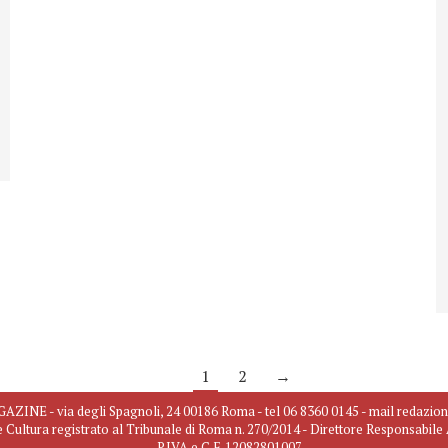
1
2
→
INE - via degli Spagnoli, 24 00186 Roma - tel 06 8360 0145 - mail redazio
e Cultura registrato al Tribunale di Roma n. 270/2014 - Direttore Responsabil
P.IVA e C.F. 12082801007