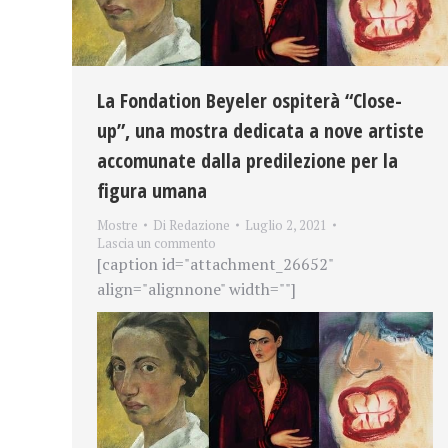
La Fondation Beyeler ospiterà “Close-
up”, una mostra dedicata a nove artiste
accomunate dalla predilezione per la
figura umana
Mostre
Di
Redazione
Luglio 2, 2021
Lascia un commento
[caption id="attachment_26652"
align="alignnone" width=""]