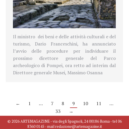
Il ministro
dei beni e delle attività culturali e del
turismo, Dario Franceschini, ha annunciato
l’avvio delle procedure per individuare il
prossimo direttore generale del Parco
archeologico di Pompei, ora retto ad interim dal
Direttore generale Musei, Massimo Osanna
←
1
…
7
8
9
10
11
…
33
→
© 2026 ARTEMAGAZINE - via degli Spagnoli, 24 00186 Roma - tel 06
8360 0145 - mail redazione@artemagazine.it