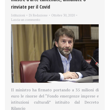
rinviate per il Covid
Istituzioni
Di
Redazione
Ottobre 30, 2020
Lascia un commento
Il ministro ha firmato portando a 35 milioni di
euro le risorse del “Fondo emergenze imprese e
istituzioni culturali” istituito dal Decreto
Rilancio