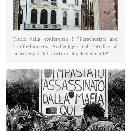
Titolo della conferenza è
“Parachutists and
Truffle-hunters:
Archeologia
dal satellite al
microscopio, dal territorio al paleoambiente”