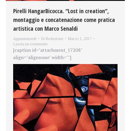
Pirelli HangarBicocca. “Lost in creation”,
montaggio e concatenazione come pratica
artistica con Marco Senaldi
Appuntamenti
Di
Redazione
Marzo 1, 2017
Lascia un commento
[caption id="attachment_17208"
align="alignnone" width=""]