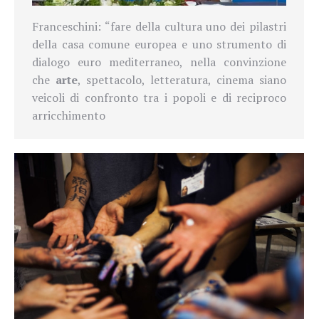
Franceschini: “fare della cultura uno dei pilastri
della casa comune europea e uno strumento di
dialogo euro mediterraneo, nella convinzione
che
arte
, spettacolo, letteratura, cinema siano
veicoli di confronto tra i popoli e di reciproco
arricchimento