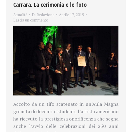
Carrara. La cerimonia e le foto
Attualità
Di
Redazione
Aprile 17, 2019
Lascia un commento
Accolto da un tifo scatenato in un’Aula Magna
gremita di docenti e studenti, l’artista americano
ha ricevuto la prestigiosa onorificenza che segna
anche l’avvio delle celebrazioni dei 250 anni