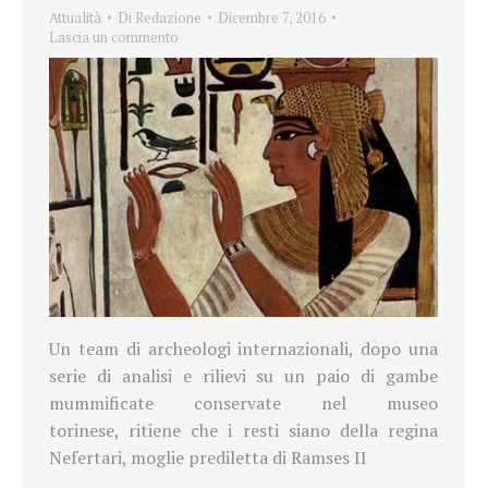
Attualità
Di
Redazione
Dicembre 7, 2016
Lascia un commento
Un team di archeologi internazionali, dopo una
serie di analisi e rilievi su un paio di gambe
mummificate conservate nel museo
torinese,
ritiene che i resti siano della regina
Nefertari, moglie prediletta di Ramses II