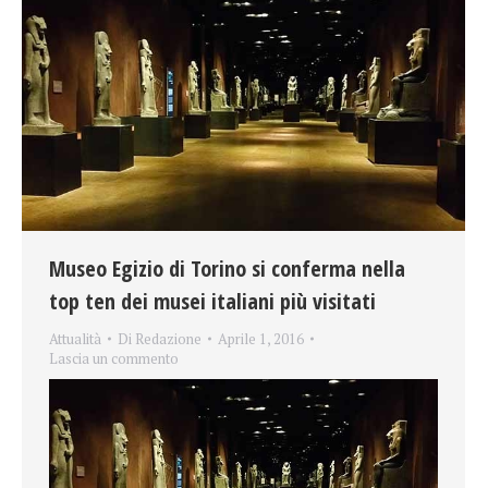
Museo Egizio di Torino si conferma nella
top ten dei musei italiani più visitati
Attualità
Di
Redazione
Aprile 1, 2016
Lascia un commento