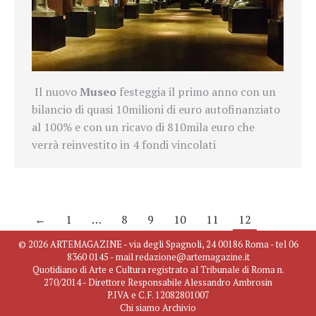
Il nuovo
Museo
festeggia il primo anno con un
bilancio di quasi 10milioni di euro autofinanziato
al 100% e con un ricavo di 810mila euro che
verrà reinvestito in 4 fondi vincolati
←
1
…
8
9
10
11
12
© 2026 ARTEMAGAZINE - via degli Spagnoli, 24 00186 Roma - tel 06
8360 0145 - mail redazione@artemagazine.it
Quotidiano di Arte e Cultura registrato al Tribunale di Roma n.
270/2014 - Direttore Responsabile Alessandro Ambrosin
P.IVA e C.F. 12082801007
Chi siamo
Archivio