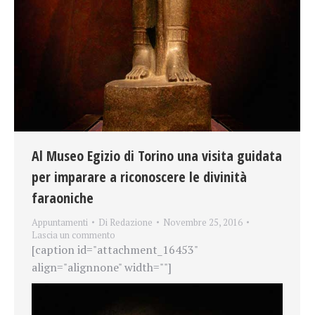
Al Museo Egizio di Torino una visita guidata
per imparare a riconoscere le divinità
faraoniche
Appuntamenti
Di
Redazione
Novembre 25, 2016
Lascia un commento
[caption id="attachment_16453"
align="alignnone" width=""]