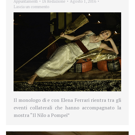
Appuntamenti
Di
Redazione
Agosto 1, 2016
Lascia un commento
Il monologo di e con Elena Ferrari rientra tra gli
eventi collaterali che hanno accompagnato la
mostra “Il Nilo a Pompei”