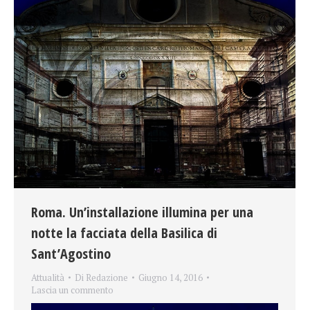
Roma. Un’installazione illumina per una
notte la facciata della Basilica di
Sant’Agostino
Attualità
Di
Redazione
Giugno 14, 2016
Lascia un commento