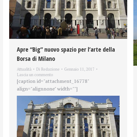
Apre “Big” nuovo spazio per l’arte della
Borsa di Milano
Attualità
Di
Redazione
Gennaio 11, 2017
Lascia un commento
[caption id="attachment_16778"
align="alignnone" width=""]