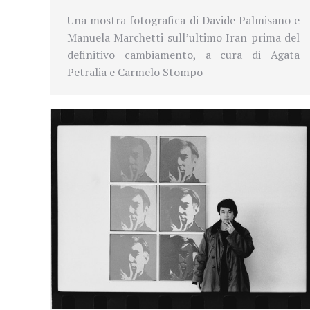
Una mostra fotografica di Davide Palmisano e
Manuela Marchetti sull’ultimo Iran prima del
definitivo cambiamento, a cura di Agata
Petralia e Carmelo Stompo