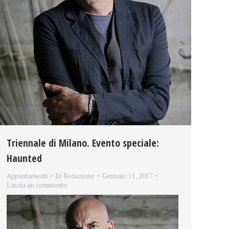
Triennale di Milano. Evento speciale:
Haunted
Appuntamenti
Di
Redazione
Gennaio 11, 2017
Lascia un commento