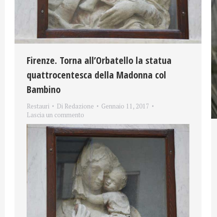
Firenze. Torna all’Orbatello la statua
quattrocentesca della Madonna col
Bambino
Restauri
Di
Redazione
Gennaio 11, 2017
Lascia un commento