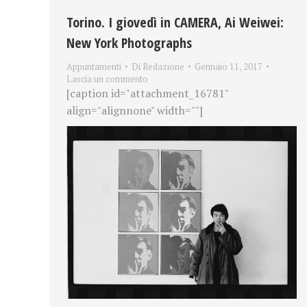
Torino. I giovedì in CAMERA, Ai Weiwei:
New York Photographs
Appuntamenti
Di
Redazione
Gennaio 11, 2017
Lascia un commento
[caption id="attachment_16781"
align="alignnone" width=""]