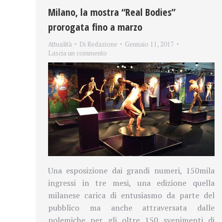
Milano, la mostra “Real Bodies”
prorogata fino a marzo
Attualità
Di
Redazione
Gennaio 11, 2017
Lascia un commento
Una esposizione dai grandi numeri, 150mila
ingressi in tre mesi, una edizione quella
milanese carica di entusiasmo da parte del
pubblico ma anche attraversata dalle
polemiche per gli oltre 150 svenimenti di