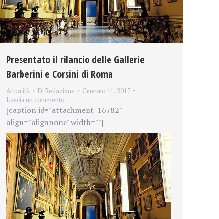
Presentato il rilancio delle Gallerie
Barberini e Corsini di Roma
Attualità
Di
Redazione
Gennaio 11, 2017
Lascia un commento
[caption id="attachment_16782"
align="alignnone" width=""]