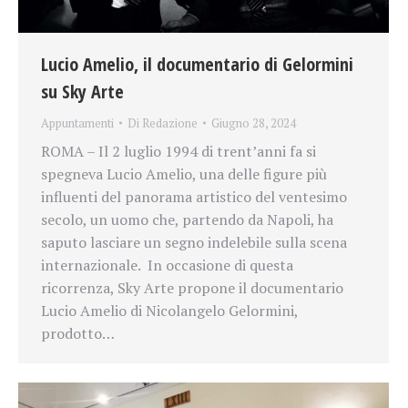
Lucio Amelio, il documentario di Gelormini
su Sky Arte
Appuntamenti
Di
Redazione
Giugno 28, 2024
ROMA – Il 2 luglio 1994 di trent’anni fa si
spegneva Lucio Amelio, una delle figure più
influenti del panorama artistico del ventesimo
secolo, un uomo che, partendo da Napoli, ha
saputo lasciare un segno indelebile sulla scena
internazionale. In occasione di questa
ricorrenza, Sky Arte propone il documentario
Lucio Amelio di Nicolangelo Gelormini,
prodotto…