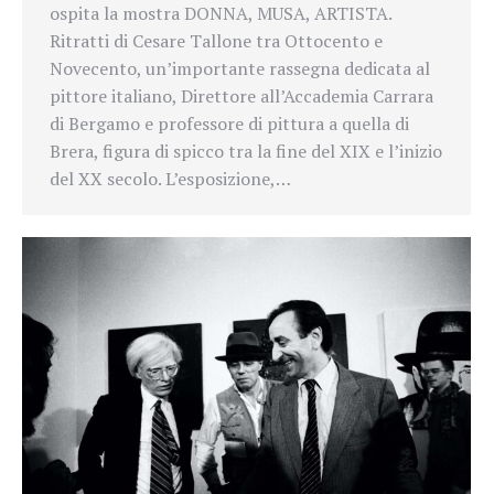
ospita la mostra DONNA, MUSA, ARTISTA.
Ritratti di Cesare Tallone tra Ottocento e
Novecento, un’importante rassegna dedicata al
pittore italiano, Direttore all’Accademia Carrara
di Bergamo e professore di pittura a quella di
Brera, figura di spicco tra la fine del XIX e l’inizio
del XX secolo. L’esposizione,…