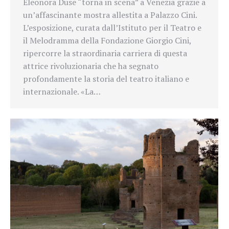
Eleonora Duse “torna in scena” a Venezia grazie a
un’affascinante mostra allestita a Palazzo Cini.
L’esposizione, curata dall’Istituto per il Teatro e
il Melodramma della Fondazione Giorgio Cini,
ripercorre la straordinaria carriera di questa
attrice rivoluzionaria che ha segnato
profondamente la storia del teatro italiano e
internazionale. «La…