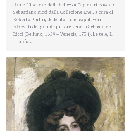
titolo L’incanto della bellezza. Dipinti ritrovati di
Sebastiano Ricci dalla Collezione Enel, a cura di
Roberta Porfiri, dedicata a due capolavori
ritrovati del grande pittore veneto Sebastiano
Ricci (Belluno, 1659 – Venezia, 1734). Le tele, Il
trionfo…