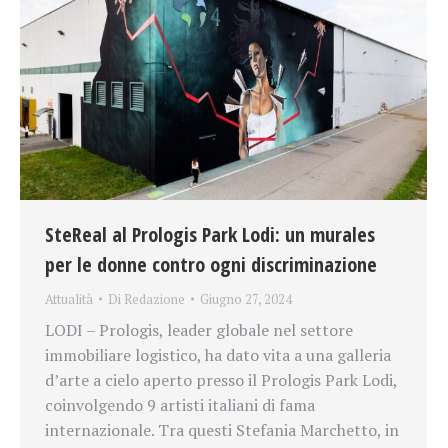
SteReal al Prologis Park Lodi: un murales
per le donne contro ogni discriminazione
Attualità
Di
Redazione
Giugno 27, 2024
LODI – Prologis, leader globale nel settore
immobiliare logistico, ha dato vita a una galleria
d’arte a cielo aperto presso il Prologis Park Lodi,
coinvolgendo 9 artisti italiani di fama
internazionale. Tra questi Stefania Marchetto, in