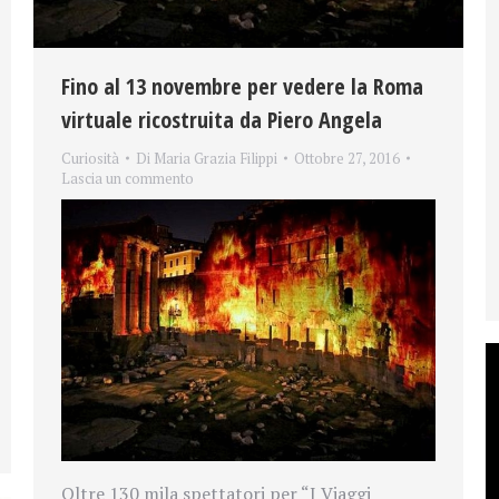
Fino al 13 novembre per vedere la Roma
virtuale ricostruita da Piero Angela
Curiosità
Di
Maria Grazia Filippi
Ottobre 27, 2016
Lascia un commento
Oltre 130 mila spettatori per “I Viaggi