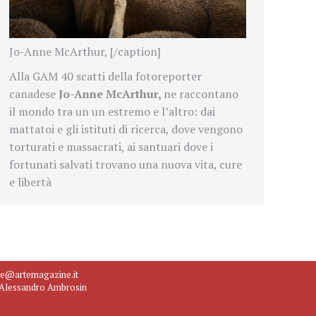
Jo-Anne McArthur, [/caption]
Alla GAM 40 scatti della fotoreporter
canadese
Jo-Anne McArthur,
ne raccontano
il mondo tra un un estremo e l’altro: dai
mattatoi e gli istituti di ricerca, dove vengono
torturati e massacrati, ai santuari dove i
fortunati salvati trovano una nuova vita, cure
e libertà
ne@artemagazine.it
e Alessandro Ambrosin