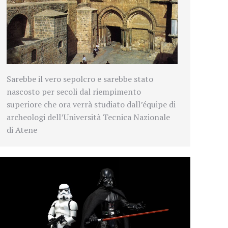
Sarebbe il vero sepolcro e sarebbe stato
nascosto per secoli dal riempimento
superiore che ora verrà studiato dall’équipe di
archeologi dell’Università Tecnica Nazionale
di Atene