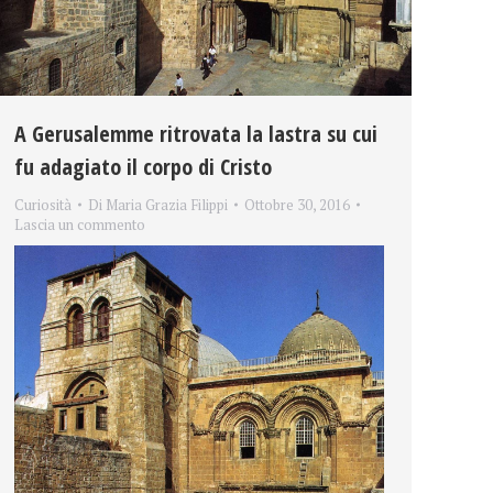
A Gerusalemme ritrovata la lastra su cui
fu adagiato il corpo di Cristo
Curiosità
Di
Maria Grazia Filippi
Ottobre 30, 2016
Lascia un commento