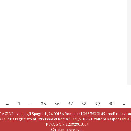
←
1
…
35
36
37
38
39
40
→
INE - via degli Spagnoli, 24 00186 Roma - tel 06 8360 0145 - mail redazio
e Cultura registrato al Tribunale di Roma n. 270/2014 - Direttore Responsabil
P.IVA e C.F. 12082801007
Chi siamo
Archivio