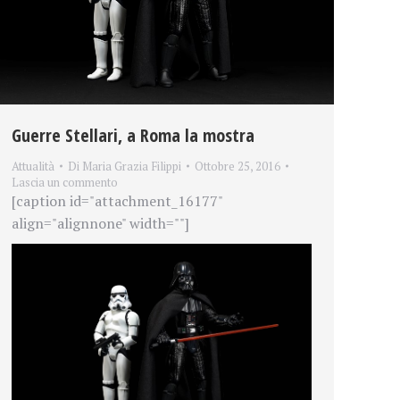
Guerre Stellari, a Roma la mostra
Attualità
Di
Maria Grazia Filippi
Ottobre 25, 2016
Lascia un commento
[caption id="attachment_16177"
align="alignnone" width=""]