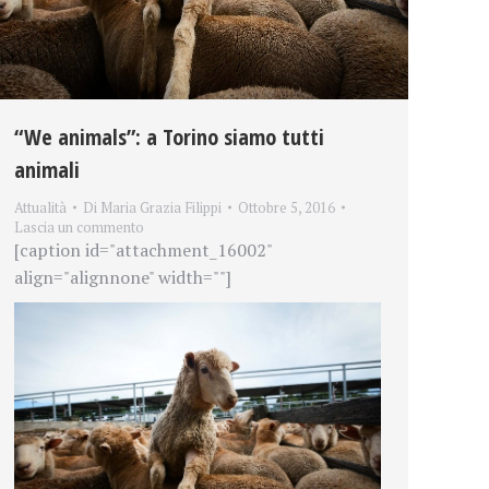
“We animals”: a Torino siamo tutti
animali
Attualità
Di
Maria Grazia Filippi
Ottobre 5, 2016
Lascia un commento
[caption id="attachment_16002"
align="alignnone" width=""]