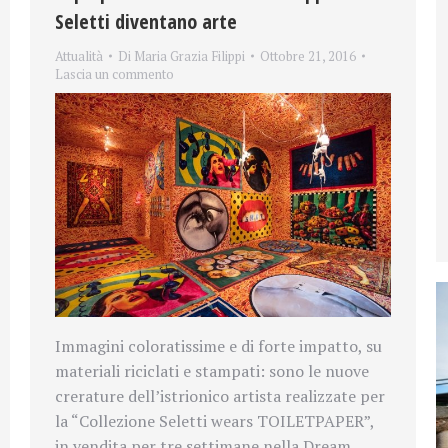
Seletti diventano arte
Attualità
Di
Maria Grazia Filippi
Ottobre 21, 2016
Lascia un commento
Immagini coloratissime e di forte impatto, su
materiali riciclati e stampati: sono le nuove
crerature dell’istrionico artista realizzate per
la “Collezione Seletti wears TOILETPAPER”,
in vendita per tre settimane nella Dream