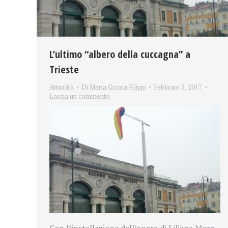
L’ultimo “albero della cuccagna” a
Trieste
Attualità
Di
Maria Grazia Filippi
Febbraio 5, 2017
Lascia un commento
Con l’installazione dell’opera di Liliana Moro,