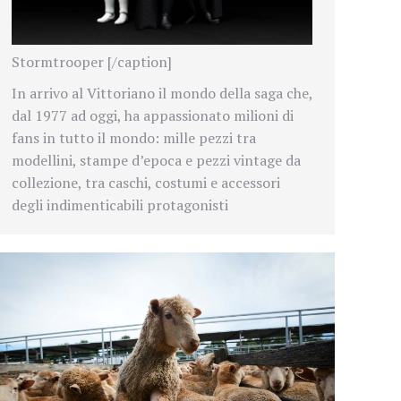
Stormtrooper [/caption]
In arrivo al Vittoriano il mondo della saga che,
dal 1977 ad oggi, ha appassionato milioni di
fans in tutto il mondo: mille pezzi tra
modellini, stampe d’epoca e pezzi vintage da
collezione, tra caschi, costumi e accessori
degli indimenticabili protagonisti