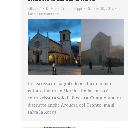
Attualità
Di
Maria Grazia Filippi
Ottobre 30, 2016
Lascia un commento
Una scossa di magnitudo 6.5 ha di nuovo
colpito Umbria e Marche. Della chiesa è
sopravvissuta solo la facciata. Completamente
distrutta anche Arquata del Tronto, ma si
salva la Rocca