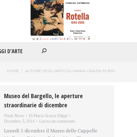
IONI
APPUNTAMENTI
VIAGGI D’ARTE
Cerca:
GGI D’ARTE
Cerca:
Tu sei qui:
HOME
AUTORE DEGLI ARTICOLI MARIA GRAZIA FILIPPI
Museo del Bargello, le aperture
straordinarie di dicembre
Flash News
Di
Maria Grazia Filippi
Dicembre 3, 2016
Lascia un commento
Lunedì 5 dicembre il Museo delle Cappelle