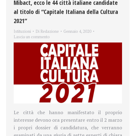
Mibact, ecco le 44 città italiane candidate
al titolo di “Capitale Italiana della Cultura
2021”
Istituzioni
Di
Redazione
Gennaio 4, 2020
Lascia un commento
Le città che hanno manifestato il proprio
interesse devono ora presentare entro il 2 marzo
i propri dossier di candidatura, che verranno
esaminati da una giuria di sette esperti di chiara