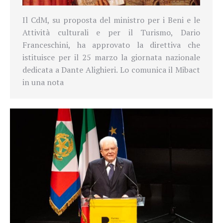
Il CdM, su proposta del ministro per i Beni e le
Attività culturali e per il Turismo, Dario
Franceschini, ha approvato la direttiva che
istituisce per il 25 marzo la giornata nazionale
dedicata a Dante Alighieri. Lo comunica il
Mibact
in una nota