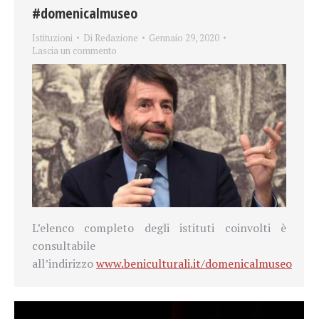
#domenicalmuseo
Istituzioni
Di
Redazione
Gennaio 29, 2020
Lascia un commento
L’elenco completo degli istituti coinvolti è
consultabile
all’indirizzo
www.beniculturali.it/domenicalmuseo