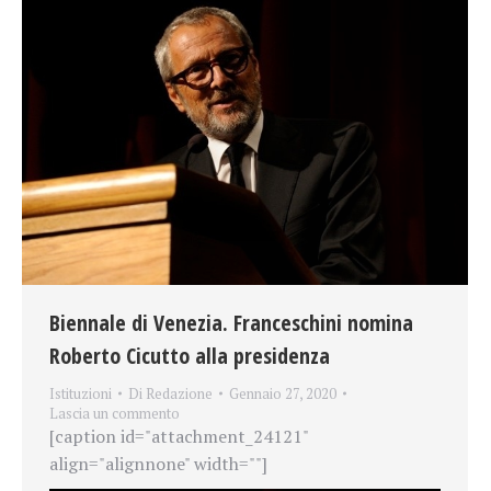
Biennale di Venezia. Franceschini nomina
Roberto Cicutto alla presidenza
Istituzioni
Di
Redazione
Gennaio 27, 2020
Lascia un commento
[caption id="attachment_24121"
align="alignnone" width=""]