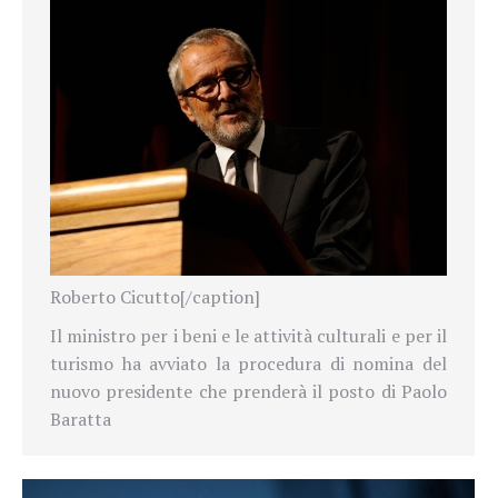
Roberto Cicutto[/caption]
Il ministro per i beni e le attività culturali e per il
turismo ha avviato la procedura di nomina del
nuovo presidente che prenderà il posto di Paolo
Baratta