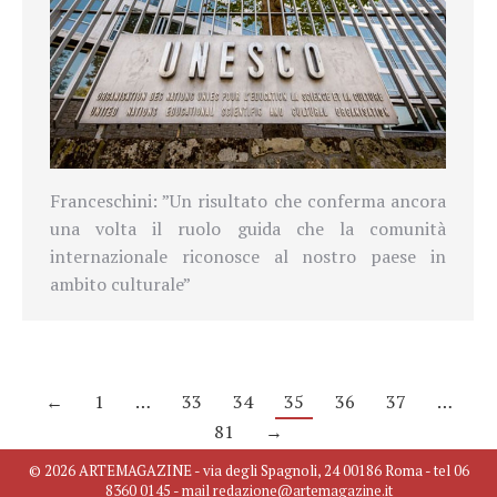
Franceschini: ”
Un risultato che conferma ancora
una volta il ruolo guida che la comunità
internazionale riconosce al nostro paese in
ambito culturale”
←
1
…
33
34
35
36
37
…
81
→
© 2026 ARTEMAGAZINE - via degli Spagnoli, 24 00186 Roma - tel 06
8360 0145 - mail redazione@artemagazine.it