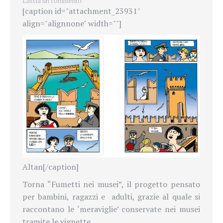
Lascia un commento
[caption id="attachment_23931"
align="alignnone" width=""]
Altan[/caption]
Torna
“Fumetti nei musei”,
il
progetto pensato
per bambini, ragazzi e adulti, grazie al quale si
raccontano le ‘meraviglie’ conservate nei musei
tramite le vignette