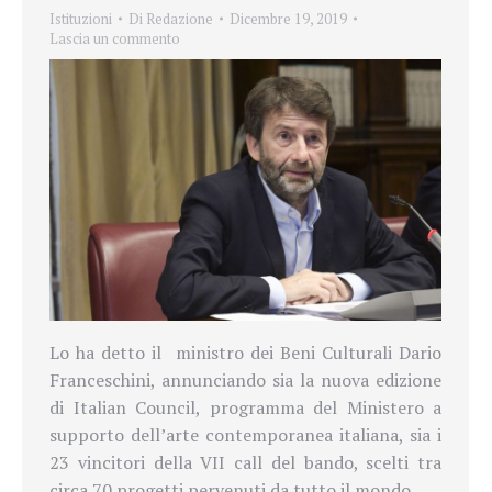
Istituzioni
Di
Redazione
Dicembre 19, 2019
Lascia un commento
Lo ha detto il
ministro dei Beni Culturali Dario
Franceschini, annunciando sia la nuova edizione
di Italian Council, programma del Ministero a
supporto dell’arte contemporanea italiana, sia i
23 vincitori della VII call del bando, scelti tra
circa 70 progetti pervenuti da tutto il mondo