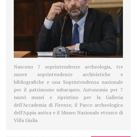
Nascono 7 soprintendenze archeologia, tre
nuove soprintendenze archivistiche e
bibliografiche e una Soprintendenza nazionale
per il patrimonio subacqueo. Autonomia per 7
nuovi musei e ripristino per la Galleria
dell’Accademia di Firenze, il Parco archeologico
dell’Appia antica e il Museo Nazionale etrusco di
Villa Giulia