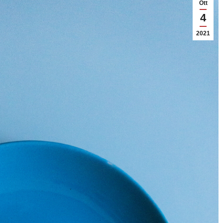
Ott
4
2021