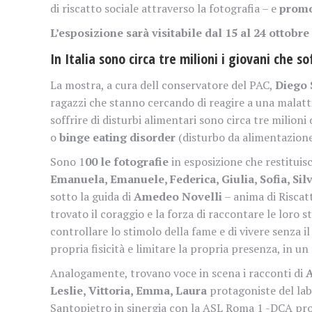
di riscatto sociale attraverso la fotografia – e
promo
L’esposizione sarà visitabile dal 15 al 24 ottobre
In Italia sono circa tre milioni i giovani che s
La mostra, a cura dell conservatore del PAC,
Diego 
ragazzi che stanno cercando di reagire a una malattia
soffrire di disturbi alimentari sono circa tre milioni
o
binge eating disorder
(disturbo da alimentazione
Sono 1
00 le fotografie
in esposizione che restituis
Emanuela, Emanuele, Federica, Giulia, Sofia, Sil
sotto la guida di
Amedeo Novelli
– anima di Riscat
trovato il coraggio e la forza di raccontare le loro st
controllare lo stimolo della fame e di vivere senza i
propria fisicità e limitare la propria presenza, in u
Analogamente, trovano voce in scena i racconti di
A
Leslie, Vittoria, Emma, Laura
protagoniste del la
Santopietro in sinergia con la ASL Roma 1 -DCA pro