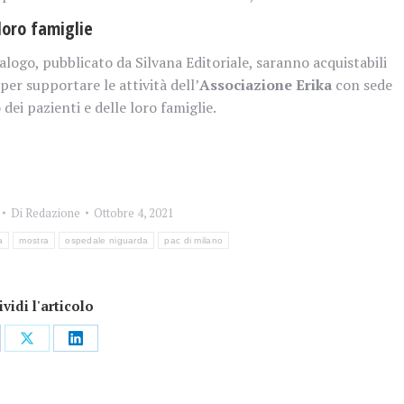
loro famiglie
talogo, pubblicato da Silvana Editoriale, saranno acquistabili
per supportare le attività dell’
Associazione Erika
con sede
 dei pazienti e delle loro famiglie.
Di
Redazione
Ottobre 4, 2021
a
mostra
ospedale niguarda
pac di milano
vidi l'articolo
dividi
Condividi
Condividi
su
su