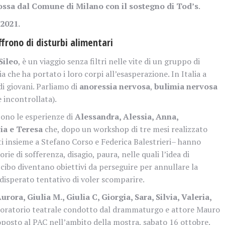
ssa dal Comune di Milano con il sostegno di Tod’s
.
 2021.
offrono di disturbi alimentari
Sileo
, è un viaggio senza filtri nelle vite di un gruppo di
 che ha portato i loro corpi all’esasperazione. In Italia a
 di giovani. Parliamo di
anoressia nervosa
,
bulimia nervosa
 incontrollata).
cono le esperienze di
Alessandra, Alessia, Anna,
via e Teresa
che, dopo un workshop di tre mesi realizzato
ti insieme a Stefano Corso e Federica Balestrieri– hanno
orie di sofferenza, disagio, paura, nelle quali l’idea di
l cibo diventano obiettivi da perseguire per annullare la
n disperato tentativo di voler scomparire.
urora, Giulia M., Giulia C, Giorgia, Sara, Silvia, Valeria,
boratorio teatrale condotto dal drammaturgo e attore Mauro
posto al PAC nell’ambito della mostra, sabato 16 ottobre.