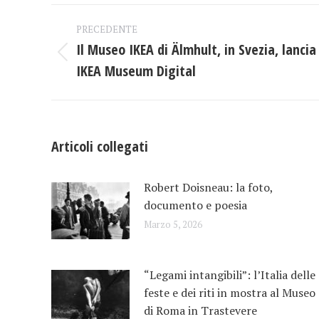
Fac
Naviga
PRECEDENTE
tra
Il Museo IKEA di Älmhult, in Svezia, lancia
Post
IKEA Museum Digital
i
precedente:
post
Articoli collegati
Robert Doisneau: la foto,
documento e poesia
Marzo 5, 2026
“Legami intangibili”: l’Italia delle
feste e dei riti in mostra al Museo
di Roma in Trastevere