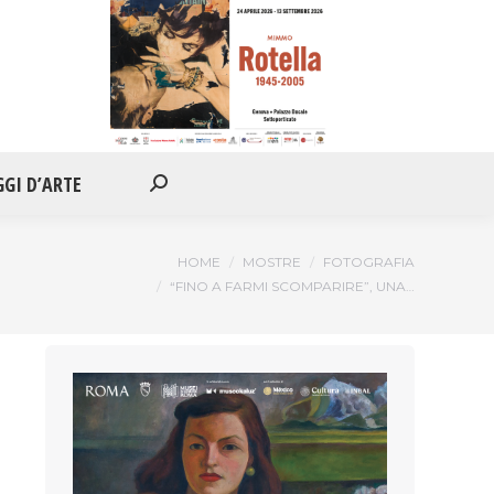
IONI
APPUNTAMENTI
VIAGGI D’ARTE
Cerca:
GGI D’ARTE
Cerca:
Tu sei qui:
HOME
MOSTRE
FOTOGRAFIA
“FINO A FARMI SCOMPARIRE”, UNA…