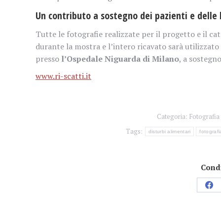
Un contributo a sostegno dei pazienti e delle 
Tutte le fotografie realizzate per il progetto e il ca
durante la mostra e l’intero ricavato sarà utilizzato 
presso
l’Ospedale Niguarda di Milano
, a sostegno
www.ri-scatti.it
Categoria:
Fotografia
Tags:
disturbi alimentari
fotografi
Condi
Con
su