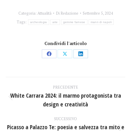
Categoria:
Attualità
Di
Redazione
Settembre 5, 2024
Tags:
archeologia
arte
gemme farnese
mann di napoli
Condividi l'articolo
Condividi
Condividi
Condividi
su
su
su
Facebook
X
LinkedIn
Naviga
PRECEDENTE
tra
White Carrara 2024: il marmo protagonista tra
Post
design e creatività
i
precedente:
post
SUCCESSIVO
Picasso a Palazzo Te: poesia e salvezza tra mito e