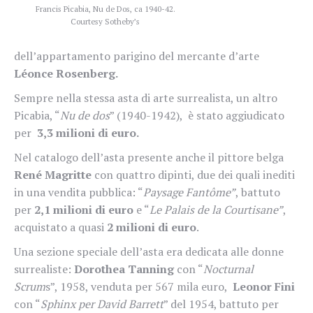
Francis Picabia, Nu de Dos, ca 1940-42.
Courtesy Sotheby’s
dell’appartamento parigino del mercante d’arte
Léonce Rosenberg.
Sempre nella stessa asta di arte surrealista, un altro
Picabia, “
Nu de dos
” (1940-1942), è stato aggiudicato
per
3,3 milioni di euro.
Nel catalogo dell’asta presente anche il pittore belga
René Magritte
con quattro dipinti, due dei quali inediti
in una vendita pubblica: “
Paysage Fantôme”
, battuto
per
2,1 milioni di euro
e “
Le Palais de la Courtisane”
,
acquistato a quasi
2 milioni di euro
.
Una sezione speciale dell’asta era dedicata alle donne
surrealiste:
Dorothea Tanning
con “
Nocturnal
Scrum
s”, 1958, venduta per 567 mila euro,
Leonor Fini
con “
Sphinx
per David Barrett
” del 1954, battuto per