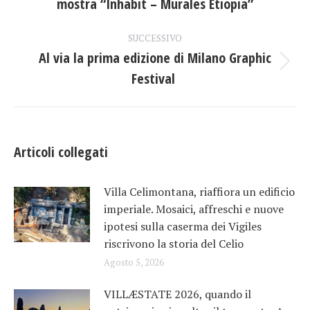
mostra “Inhabit – Murales Etiopia”
i
precedente:
post
SUCCESSIVO
Al via la prima edizione di Milano Graphic
Prossimo
Festival
post:
Articoli collegati
Villa Celimontana, riaffiora un edificio
imperiale. Mosaici, affreschi e nuove
ipotesi sulla caserma dei Vigiles
riscrivono la storia del Celio
Agosto 5, 2026
VILLÆSTATE 2026, quando il