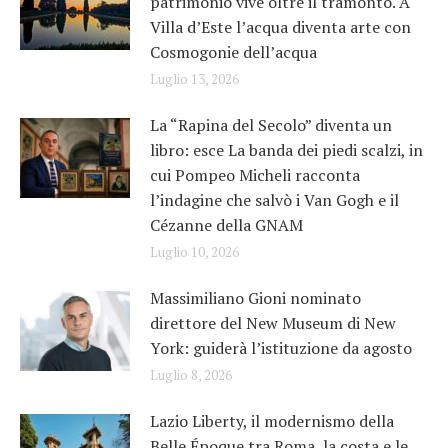
patrimonio vive oltre il tramonto. A
Villa d’Este l’acqua diventa arte con
Cosmogonie dell’acqua
Luglio 13, 2026
La “Rapina del Secolo” diventa un
libro: esce La banda dei piedi scalzi, in
cui Pompeo Micheli racconta
l’indagine che salvò i Van Gogh e il
Cézanne della GNAM
Luglio 10, 2026
Massimiliano Gioni nominato
direttore del New Museum di New
York: guiderà l’istituzione da agosto
Luglio 8, 2026
Lazio Liberty, il modernismo della
Belle Époque tra Roma, la costa e le