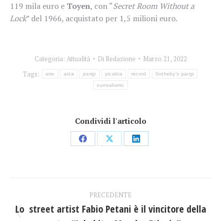
119 mila euro e
Toyen
, con “
Secret Room Without a
Lock
” del 1966, acquistato per 1,5 milioni euro.
Categoria:
Attualità
Di
Redazione
Marzo 21, 2022
Tags:
arte
asta
parigi
picabia
record
Sotheby's parigi
surrealismo
Condividi l'articolo
Condividi
Condividi
Condividi
su
su
su
Facebook
X
LinkedIn
Naviga
PRECEDENTE
tra
Lo street artist Fabio Petani è il vincitore della
Post