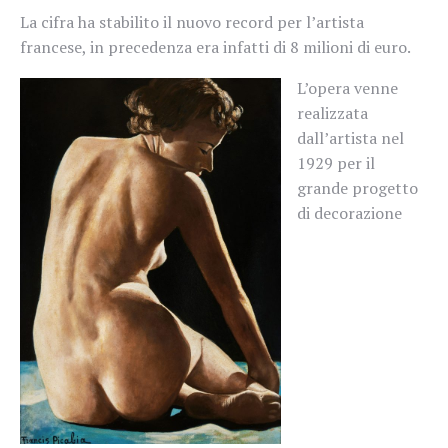
La cifra ha stabilito il nuovo record per l’artista
francese, in precedenza era infatti di 8 milioni di euro.
L’opera venne
realizzata
dall’artista nel
1929 per il
grande progetto
di decorazione