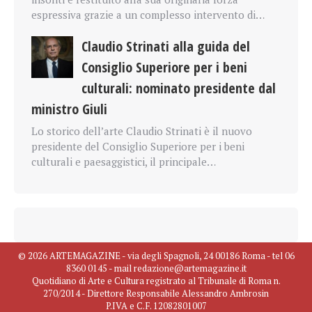
espressiva grazie a un complesso intervento di…
Claudio Strinati alla guida del
Consiglio Superiore per i beni
culturali: nominato presidente dal
ministro Giuli
Lo storico dell’arte Claudio Strinati è il nuovo
presidente del Consiglio Superiore per i beni
culturali e paesaggistici, il principale…
© 2026 ARTEMAGAZINE - via degli Spagnoli, 24 00186 Roma - tel 06
8360 0145 - mail redazione@artemagazine.it
Quotidiano di Arte e Cultura registrato al Tribunale di Roma n.
270/2014 - Direttore Responsabile Alessandro Ambrosin
P.IVA e C.F. 12082801007