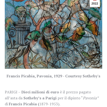
2022
Francis Picabia, Pavonia, 1929 - Courtesy Sotheby's
PARIGI –
Dieci milioni di euro
è il prezzo pagato
all’asta da
Sotheby’s a Parigi
per il dipinto “
Pavonia”
di
Francis Picabia (
1879-1953).