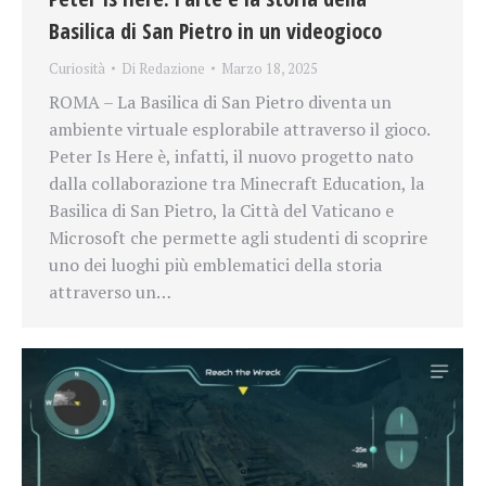
Basilica di San Pietro in un videogioco
Curiosità
Di
Redazione
Marzo 18, 2025
ROMA – La Basilica di San Pietro diventa un
ambiente virtuale esplorabile attraverso il gioco.
Peter Is Here è, infatti, il nuovo progetto nato
dalla collaborazione tra Minecraft Education, la
Basilica di San Pietro, la Città del Vaticano e
Microsoft che permette agli studenti di scoprire
uno dei luoghi più emblematici della storia
attraverso un…