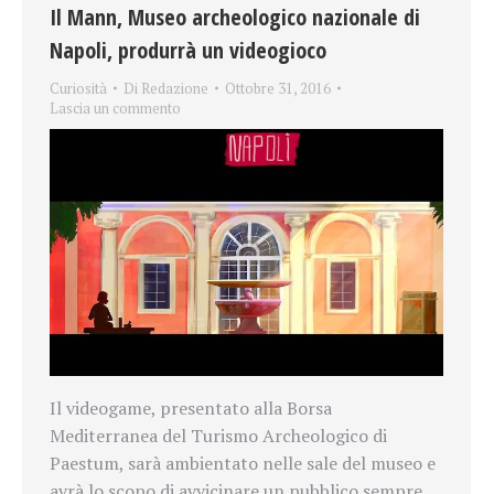
Il Mann, Museo archeologico nazionale di
Napoli, produrrà un videogioco
Curiosità
Di
Redazione
Ottobre 31, 2016
Lascia un commento
Il videogame, presentato alla Borsa
Mediterranea del Turismo Archeologico di
Paestum, sarà ambientato nelle sale del museo e
avrà lo scopo di avvicinare un pubblico sempre