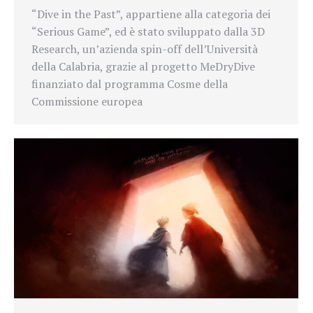
“Dive in the Past”, appartiene alla categoria dei
“Serious Game”, ed è stato sviluppato dalla 3D
Research, un’azienda spin-off dell’Università
della Calabria, grazie al progetto MeDryDive
finanziato dal programma Cosme della
Commissione europea