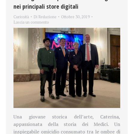
nei principali store digitali
Curiosità
Di
Redazione
Ottobre 30, 2019
Lascia un commento
Una giovane storica dell’arte, Caterina,
appassionata della storia dei Medici. Un
inspiegabile omicidio consumato tra le ombre di