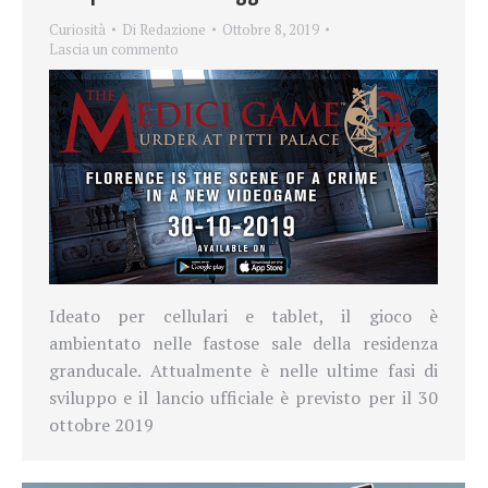
Curiosità
Di
Redazione
Ottobre 8, 2019
Lascia un commento
Ideato per cellulari e tablet, il gioco è
ambientato nelle fastose sale della residenza
granducale. Attualmente è nelle ultime fasi di
sviluppo e il lancio ufficiale è previsto per il 30
ottobre 2019