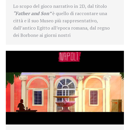
Lo scopo del gioco narrativo in 2D, dal titolo
“Father and Son”
è quello di raccontare una
città e il suo Museo più rappresentativo,
dall’antico Egitto all’epoca romana, dal regno
dei Borbone ai giorni nostri