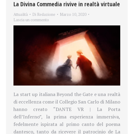
La Divina Commedia rivive in realtà virtuale
Attualità
Di
Redazione
Marzo 10, 2020
Lascia un commento
La start up italiana Beyond the Gate e una realtà
di eccellenza come il Collegio San Carlo di Milano
hanno creato “DANTE VR | La Porta
dell’Inferno”, la prima esperienza immersiva,
fedelmente ispirata al primo canto del poema
dantesco, tanto da ricevere il patrocinio de La