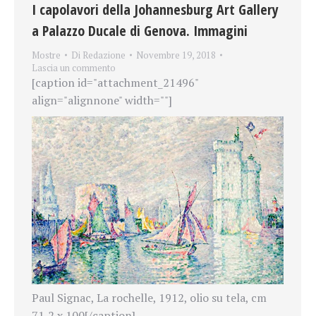
I capolavori della Johannesburg Art Gallery
a Palazzo Ducale di Genova. Immagini
Mostre
Di
Redazione
Novembre 19, 2018
Lascia un commento
[caption id="attachment_21496"
align="alignnone" width=""]
Paul Signac, La rochelle, 1912, olio su tela, cm
71,2 x 100[/caption]