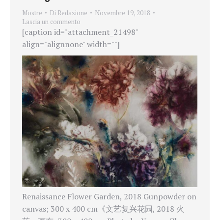
Mostre
Di
Redazione
Novembre 19, 2018
Lascia un commento
[caption id="attachment_21498"
align="alignnone" width=""]
Renaissance Flower Garden, 2018 Gunpowder on
canvas; 300 x 400 cm《文艺复兴花园, 2018 火