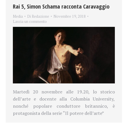
Rai 5, Simon Schama racconta Caravaggio
Media
Di
Redazione
Novembre 19, 2018
Lascia un commento
Martedì 20 novembre alle 19.20, lo storico
dell’arte e docente alla Columbia University,
nonché popolare conduttore britannico, è
protagonista della serie “Il potere dell’arte”