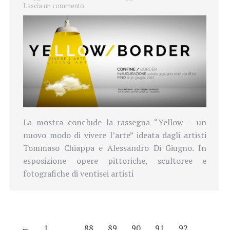
Lascia un commento
La mostra conclude la rassegna “Yellow – un
nuovo modo di vivere l’arte” ideata dagli artisti
Tommaso Chiappa e Alessandro Di Giugno. In
esposizione
opere pittoriche, scultoree e
fotografiche di ventisei artisti
←
1
…
88
89
90
91
92
…