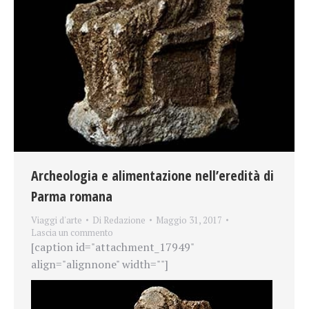
Archeologia e alimentazione nell’eredità di
Parma romana
Viaggi d'arte
Di
Redazione
Maggio 31, 2017
Lascia un commento
[caption id="attachment_17949"
align="alignnone" width=""]