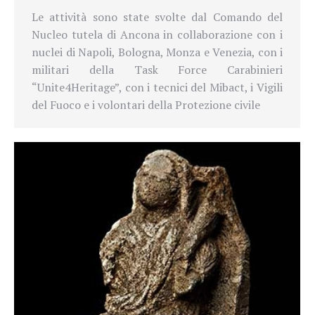
Le attività sono state svolte dal Comando del
Nucleo tutela di Ancona in collaborazione con i
nuclei di Napoli, Bologna, Monza e Venezia, con i
militari della Task Force Carabinieri
“Unite4Heritage”, con i tecnici del Mibact, i Vigili
del Fuoco e i volontari della Protezione civile