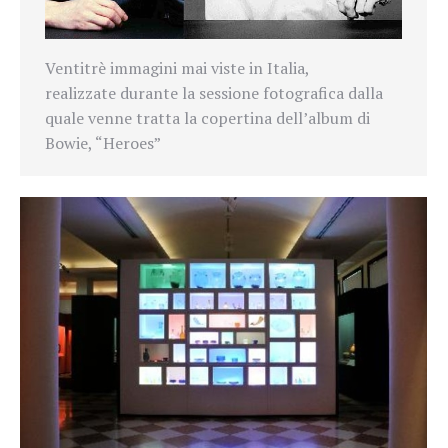
Ventitrè immagini mai viste in Italia,
realizzate
durante la sessione fotografica dalla
quale venne tratta la copertina dell’album di
Bowie, “Heroes”