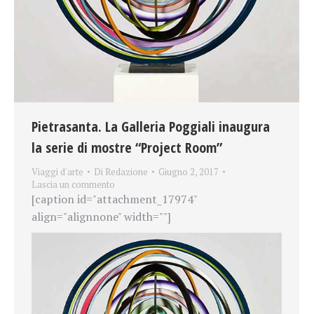
Pietrasanta. La Galleria Poggiali inaugura
la serie di mostre “Project Room”
Viaggi d'arte
Di
Redazione
Giugno 2, 2017
Lascia un commento
[caption id="attachment_17974"
align="alignnone" width=""]