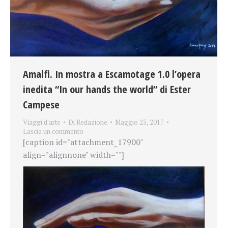
Amalfi. In mostra a Escamotage 1.0 l’opera
inedita “In our hands the world” di Ester
Campese
Viaggi d'arte
Di
Redazione
Maggio 25, 2017
Lascia un commento
[caption id="attachment_17900"
align="alignnone" width=""]