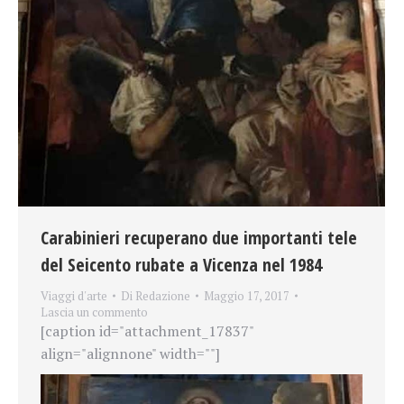
Carabinieri recuperano due importanti tele
del Seicento rubate a Vicenza nel 1984
Viaggi d'arte
Di
Redazione
Maggio 17, 2017
Lascia un commento
[caption id="attachment_17837"
align="alignnone" width=""]