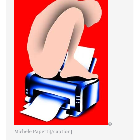
©
Michele Papetti[/caption]