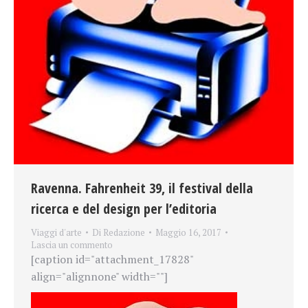
Ravenna. Fahrenheit 39, il festival della
ricerca e del design per l’editoria
Viaggi d'arte
Di
Redazione
Maggio 16, 2017
Lascia un commento
[caption id="attachment_17828"
align="alignnone" width=""]