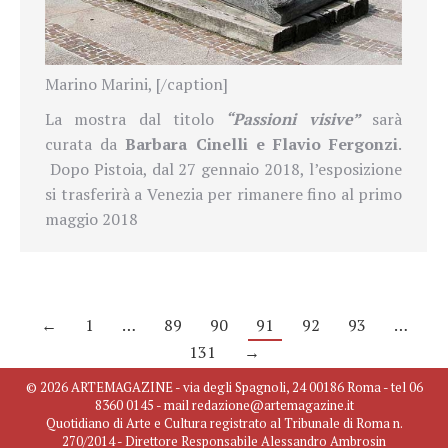
Marino Marini, [/caption]
La mostra dal titolo
“Passioni visive”
sarà
curata da
Barbara Cinelli e Flavio Fergonzi
.
Dopo Pistoia, dal 27 gennaio 2018,
l’esposizione
si trasferirà a Venezia per rimanere fino al primo
maggio 2018
←
1
…
89
90
91
92
93
…
131
→
© 2026 ARTEMAGAZINE - via degli Spagnoli, 24 00186 Roma - tel 06
8360 0145 - mail redazione@artemagazine.it
Quotidiano di Arte e Cultura registrato al Tribunale di Roma n.
270/2014 - Direttore Responsabile Alessandro Ambrosin