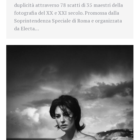
duplicità attraverso 78 scatti di 35 maestri della
fotografia del XX e XXI secolo. Promossa dalla
Soprintendenza Speciale di Roma e organizzata
da Electa…