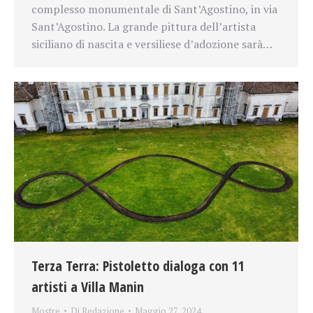
complesso monumentale di Sant’Agostino, in via
Sant’Agostino. La grande pittura dell’artista
siciliano di nascita e versiliese d’adozione sarà…
Terza Terra: Pistoletto dialoga con 11
artisti a Villa Manin
Mostre
Di
Redazione
Maggio 27, 2024