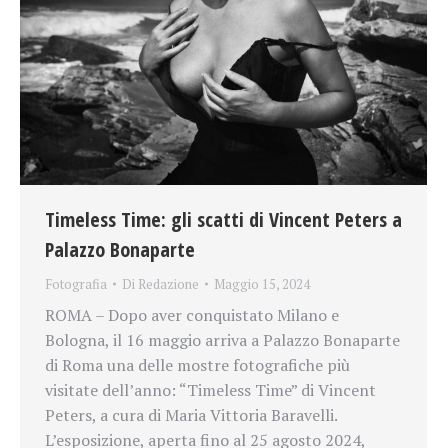
Timeless Time: gli scatti di Vincent Peters a
Palazzo Bonaparte
Fotografia
Di
Redazione
Maggio 15, 2024
ROMA – Dopo aver conquistato Milano e
Bologna, il 16 maggio arriva a Palazzo Bonaparte
di Roma una delle mostre fotografiche più
visitate dell’anno: “Timeless Time” di Vincent
Peters, a cura di Maria Vittoria Baravelli.
L’esposizione, aperta fino al 25 agosto 2024,