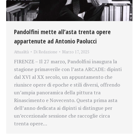
Pandolfini mette all’asta trenta opere
appartenute ad Antonio Paolucci
Attualità
Di
Redazione
Marzo 17, 2025
FIRENZE – Il 27 marzo, Pandolfini inaugura la
stagione primaverile con l’asta ARCADE: dipinti
dal XVI al XX secolo, un appuntamento che
riunisce opere di epoche e stili diversi, offrendo
un’ampia panoramica della pittura tra
Rinascimento e Novecento. Questa prima asta
dell’anno dedicata ai dipinti si distingue per
un’eccezionale sessione che raccoglie circa
trenta opere…