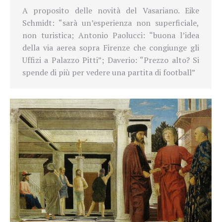
A proposito delle novità del Vasariano. Eike
Schmidt: “sarà un’esperienza non superficiale,
non turistica; Antonio Paolucci: “buona l’idea
della via aerea sopra Firenze che congiunge gli
Uffizi a Palazzo Pitti”; Daverio: “
Prezzo alto? Si
spende di più per
vedere una partita di football”