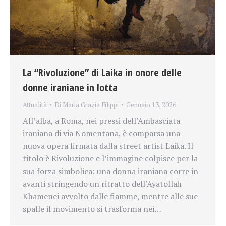
La “Rivoluzione” di Laika in onore delle
donne iraniane in lotta
Attualità
Di
Maria Grazia Filippi
Gennaio 13, 2026
All’alba, a Roma, nei pressi dell’Ambasciata
iraniana di via Nomentana, è comparsa una
nuova opera firmata dalla street artist Laika. Il
titolo è Rivoluzione e l’immagine colpisce per la
sua forza simbolica: una donna iraniana corre in
avanti stringendo un ritratto dell’Ayatollah
Khamenei avvolto dalle fiamme, mentre alle sue
spalle il movimento si trasforma nei…