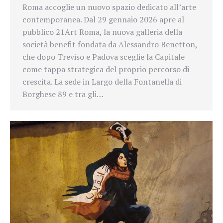
Roma accoglie un nuovo spazio dedicato all’arte
contemporanea. Dal 29 gennaio 2026 apre al
pubblico 21Art Roma, la nuova galleria della
società benefit fondata da Alessandro Benetton,
che dopo Treviso e Padova sceglie la Capitale
come tappa strategica del proprio percorso di
crescita. La sede in Largo della Fontanella di
Borghese 89 e tra gli…