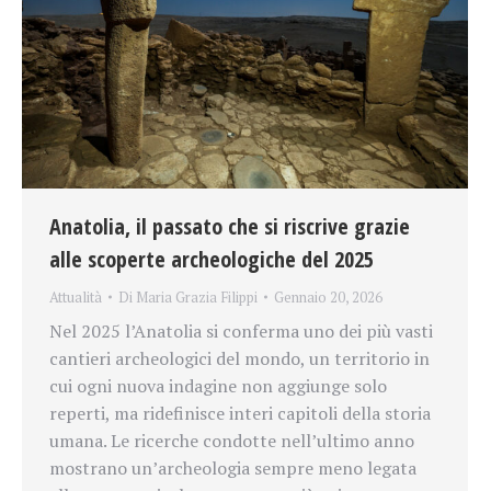
Anatolia, il passato che si riscrive grazie
alle scoperte archeologiche del 2025
Attualità
Di
Maria Grazia Filippi
Gennaio 20, 2026
Nel 2025 l’Anatolia si conferma uno dei più vasti
cantieri archeologici del mondo, un territorio in
cui ogni nuova indagine non aggiunge solo
reperti, ma ridefinisce interi capitoli della storia
umana. Le ricerche condotte nell’ultimo anno
mostrano un’archeologia sempre meno legata