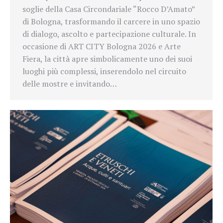
soglie della Casa Circondariale “Rocco D’Amato”
di Bologna, trasformando il carcere in uno spazio
di dialogo, ascolto e partecipazione culturale. In
occasione di ART CITY Bologna 2026 e Arte
Fiera, la città apre simbolicamente uno dei suoi
luoghi più complessi, inserendolo nel circuito
delle mostre e invitando…