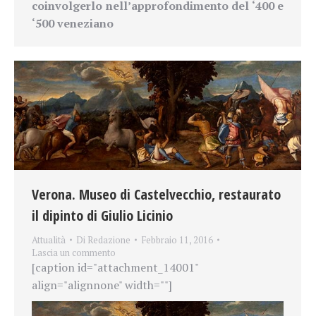
coinvolgerlo nell’approfondimento del ‘400 e
‘500 veneziano
Verona. Museo di Castelvecchio, restaurato
il dipinto di Giulio Licinio
Attualità
Di
Redazione
Febbraio 11, 2016
Lascia un commento
[caption id="attachment_14001"
align="alignnone" width=""]