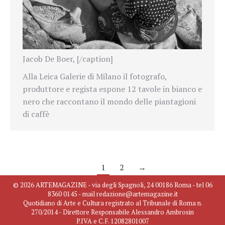
Jacob De Boer, [/caption]
Alla Leica Galerie di Milano il fotografo,
produttore e regista espone 12 tavole in bianco e
nero che raccontano il mondo delle piantagioni
di caffè
1
2
→
© 2026 ARTEMAGAZINE - via degli Spagnoli, 24 00186 Roma - tel 06
8360 0145 - mail redazione@artemagazine.it
Quotidiano di Arte e Cultura registrato al Tribunale di Roma n.
270/2014 - Direttore Responsabile Alessandro Ambrosin
P.IVA e C.F. 12082801007