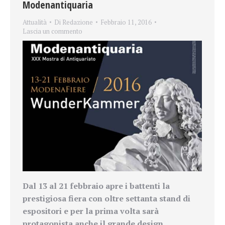
Modenantiquaria
Attualità
Di
Redazione
Febbraio 11, 2016
Lascia un commento
Dal 13
al 21 febbraio apre i battenti la
prestigiosa fiera con oltre settanta stand di
espositori e per la prima volta sarà
protagonista anche il grande design