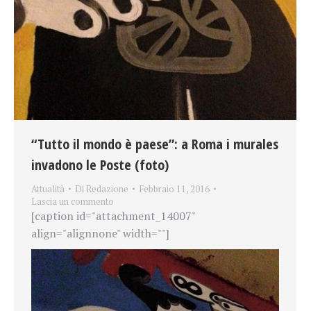
“Tutto il mondo è paese”: a Roma i murales
invadono le Poste (foto)
Attualità
Di
Redazione
Febbraio 11, 2016
Lascia un commento
[caption id="attachment_14007"
align="alignnone" width=""]