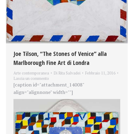
Joe Tilson, “The Stones of Venice” alla
Marlborough Fine Art di Londra
Arte contemporanea
Di
Rita Salvadei
Febbraio 11, 2016
Lascia un commento
[caption id="attachment_14008"
align="alignnone" width=""]