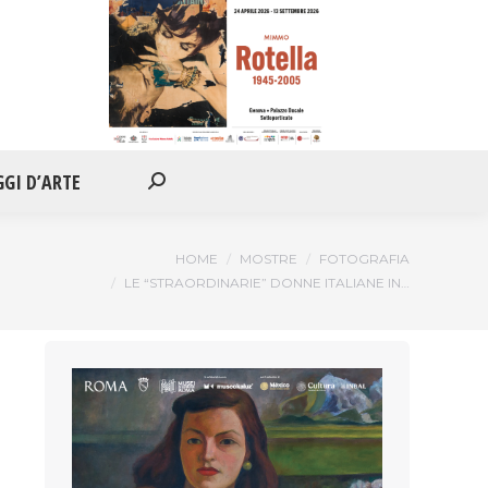
IONI
APPUNTAMENTI
VIAGGI D’ARTE
Cerca:
GGI D’ARTE
Cerca:
i:
HOME
MOSTRE
FOTOGRAFIA
LE “STRAORDINARIE” DONNE ITALIANE IN…