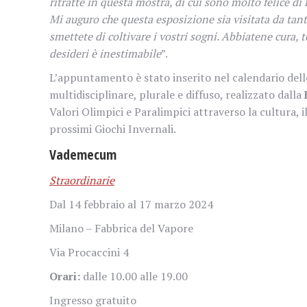
ritratte in questa mostra, di cui sono molto felice di f
Mi auguro che questa esposizione sia visitata da tan
smettete di coltivare i vostri sogni. Abbiatene cura, te
desideri è inestimabile
”.
L’appuntamento è stato inserito nel calendario del
multidisciplinare, plurale e diffuso, realizzato dalla
Valori Olimpici e Paralimpici attraverso la cultura, 
prossimi Giochi Invernali.
Vademecum
Straordinarie
Dal 14 febbraio al 17 marzo 2024
Milano – Fabbrica del Vapore
Via Procaccini 4
Orari:
dalle 10.00 alle 19.00
Ingresso gratuito