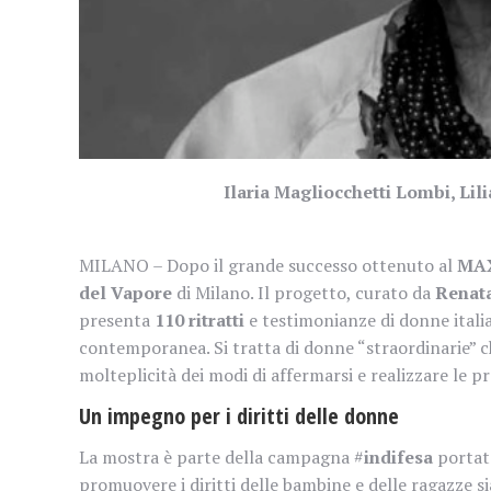
Ilaria Magliocchetti Lombi, Lil
MILANO – Dopo il grande successo ottenuto al
MAX
del Vapore
di Milano. Il progetto, curato da
Renata
presenta
110 ritratti
e testimonianze di donne italia
contemporanea. Si tratta di donne “straordinarie” c
molteplicità dei modi di affermarsi e realizzare le p
Un impegno per i diritti delle donne
La mostra è parte della campagna #
indifesa
portat
promuovere i diritti delle bambine e delle ragazze si