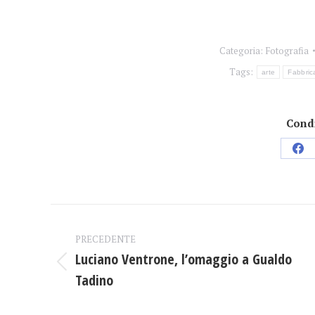
Categoria:
Fotografia
Tags:
arte
Fabbric
Condi
Con
su
Fac
Naviga
PRECEDENTE
tra
Luciano Ventrone, l’omaggio a Gualdo
Post
i
Tadino
precedente:
post