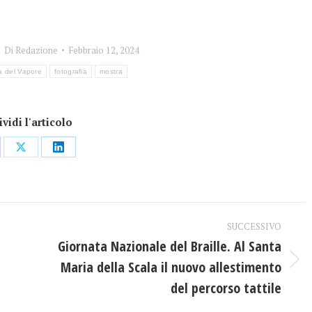
Di
Redazione
Febbraio 12, 2024
a del Vapore
fotografia
mostra
vidi l'articolo
dividi
Condividi
Condividi
su
su
ebook
X
LinkedIn
SUCCESSIVO
Giornata Nazionale del Braille. Al Santa
Maria della Scala il nuovo allestimento
Prossimo
post:
del percorso tattile