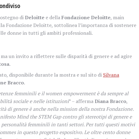
ondiviso
 sostegno di
Deloitte
e della
Fondazione Deloitte
, main
ella Fondazione Deloitte, sottolinea l’importanza di sostenere
e donne in tutti gli ambiti professionali.
a un invito a riflettere sulle disparità di genere e ad agire
ttosa
.
o, disponibile durante la mostra e sul sito di
Silvana
ne Bracco
.
etenze femminili e il women empowerment è da sempre al
lità sociale e nelle istituzioni
” – afferma
Diana Bracco
,
rità di genere è anche nella mission della nostra Fondazione.
nifesto Mind the STEM Gap contro gli stereotipi di genere e
 personalità femminili in tanti settori. Per tutti questi motivi
 Hommes in questo progetto espositivo. Le oltre cento donne