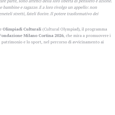
are parte, sono artefici della loro libertà di pensiero e azione.
te bambine e ragazze. E a loro rivolgo un appello: non
neteli stretti, fateli fiorire. Il potere trasformativo dei
le
Olimpiadi Culturali
(Cultural Olympiad), il programma
Fondazione Milano Cortina 2026
, che mira a promuovere i
il patrimonio e lo sport, nel percorso di avvicinamento ai