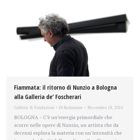
Fiammata: il ritorno di Nunzio a Bologna
alla Galleria de’ Foscherari
Gallerie & Fondazioni
Di
Redazione
Novembre 18, 2024
BOLOGNA – C’è un’energia primordiale che
scorre nelle opere di Nunzio, un artista che da
decenni esplora la materia con un’intensità che