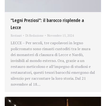
“Legni Preziosi”: il barocco risplende a
Lecce
Restauri
Di
Redazione
Novembre 15, 2024
LECCE – Per secoli, tre capolavori in legno
policromato sono rimasti custoditi tra le mura
dei monasteri di clausura di Lecce e Nardò,
invisibili al mondo esterno. Ora, grazie a un
restauro meticoloso e all’impegno di studiosi e
restauratori, questi tesori barocchi emergono dal
silenzio per raccontare la loro storia. Dal 21
novembre al 18…