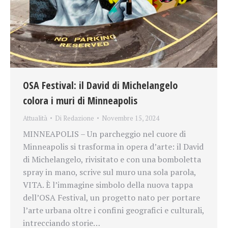
OSA Festival: il David di Michelangelo
colora i muri di Minneapolis
Attualità
Di
Redazione
Novembre 15, 2024
MINNEAPOLIS – Un parcheggio nel cuore di
Minneapolis si trasforma in opera d’arte: il David
di Michelangelo, rivisitato e con una bomboletta
spray in mano, scrive sul muro una sola parola,
VITA. È l’immagine simbolo della nuova tappa
dell’OSA Festival, un progetto nato per portare
l’arte urbana oltre i confini geografici e culturali,
intrecciando storie…