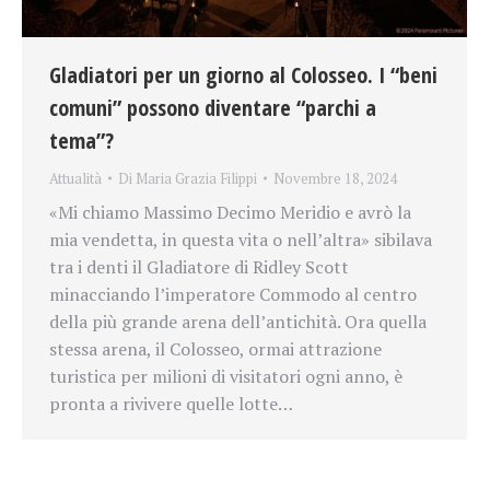
Gladiatori per un giorno al Colosseo. I “beni
comuni” possono diventare “parchi a
tema”?
Attualità
Di
Maria Grazia Filippi
Novembre 18, 2024
«Mi chiamo Massimo Decimo Meridio e avrò la
mia vendetta, in questa vita o nell’altra» sibilava
tra i denti il Gladiatore di Ridley Scott
minacciando l’imperatore Commodo al centro
della più grande arena dell’antichità. Ora quella
stessa arena, il Colosseo, ormai attrazione
turistica per milioni di visitatori ogni anno, è
pronta a rivivere quelle lotte…