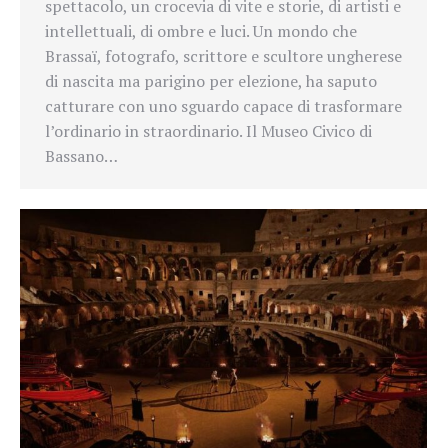
spettacolo, un crocevia di vite e storie, di artisti e
intellettuali, di ombre e luci. Un mondo che
Brassaï, fotografo, scrittore e scultore ungherese
di nascita ma parigino per elezione, ha saputo
catturare con uno sguardo capace di trasformare
l’ordinario in straordinario. Il Museo Civico di
Bassano…