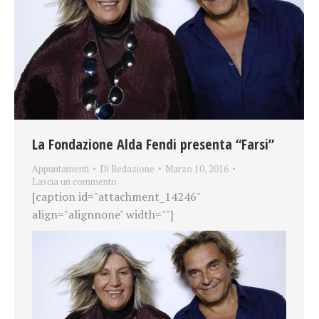
La Fondazione Alda Fendi presenta “Farsi”
Appuntamenti
Di
Redazione
Marzo 10, 2016
Lascia un commento
[caption id="attachment_14246"
align="alignnone" width=""]