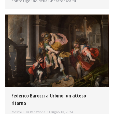
conte Ugolino della Gherardesca fu…
Federico Barocci a Urbino: un atteso
ritorno
Mostre
Di
Redazione
Giugno 18, 2024