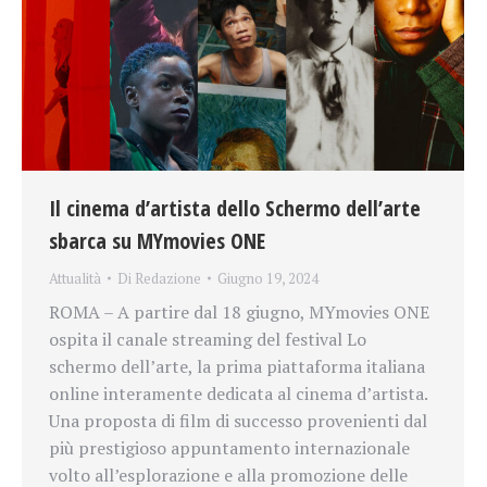
Il cinema d’artista dello Schermo dell’arte
sbarca su MYmovies ONE
Attualità
Di
Redazione
Giugno 19, 2024
ROMA – A partire dal 18 giugno, MYmovies ONE
ospita il canale streaming del festival Lo
schermo dell’arte, la prima piattaforma italiana
online interamente dedicata al cinema d’artista.
Una proposta di film di successo provenienti dal
più prestigioso appuntamento internazionale
volto all’esplorazione e alla promozione delle