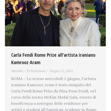
Carla Fendi Rome Prize all’artista iraniano
Kamrooz Aram
Attualità
Di
Redazione
Giugno 12, 2024
ROMA – Lo scorso mercoledì 5 giugno, l’artista
iraniano Kamrooz Aram è stato insignito del
Carla Fendi Rome Prize da Nina Pons Fendi, nel
corso della serata McKim Medal Gala, evento di
beneficenza a sostegno delle residenze per
artisti e studiosi all’American Academy in Rome.