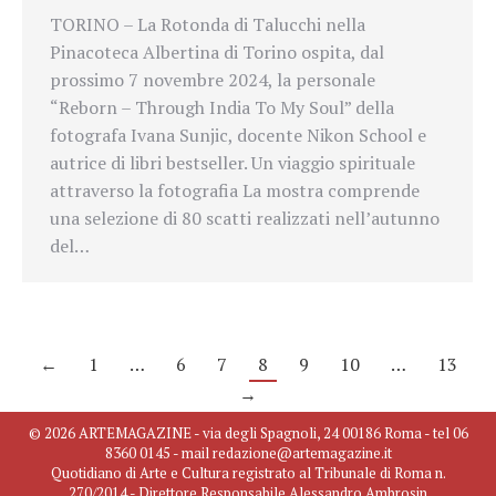
TORINO – La Rotonda di Talucchi nella
Pinacoteca Albertina di Torino ospita, dal
prossimo 7 novembre 2024, la personale
“Reborn – Through India To My Soul” della
fotografa Ivana Sunjic, docente Nikon School e
autrice di libri bestseller. Un viaggio spirituale
attraverso la fotografia La mostra comprende
una selezione di 80 scatti realizzati nell’autunno
del…
←
1
…
6
7
8
9
10
…
13
→
© 2026 ARTEMAGAZINE - via degli Spagnoli, 24 00186 Roma - tel 06
8360 0145 - mail redazione@artemagazine.it
Quotidiano di Arte e Cultura registrato al Tribunale di Roma n.
270/2014 - Direttore Responsabile Alessandro Ambrosin