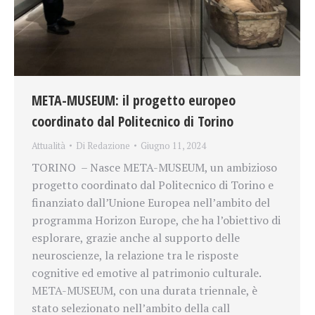
META-MUSEUM: il progetto europeo
coordinato dal Politecnico di Torino
Attualità
Di
Redazione
Giugno 11, 2024
TORINO – Nasce META-MUSEUM, un ambizioso
progetto coordinato dal Politecnico di Torino e
finanziato dall’Unione Europea nell’ambito del
programma Horizon Europe, che ha l’obiettivo di
esplorare, grazie anche al supporto delle
neuroscienze, la relazione tra le risposte
cognitive ed emotive al patrimonio culturale.
META-MUSEUM, con una durata triennale, è
stato selezionato nell’ambito della call