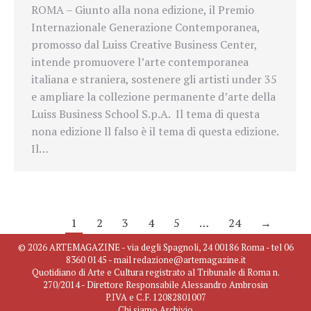
ROMA – Giunto alla nona edizione, il Premio
Internazionale Generazione Contemporanea,
promosso dal Luiss Creative Business Center,
intende promuovere l’arte contemporanea
italiana e straniera, sostenere gli artisti under 35
e ampliare la collezione permanente d’arte della
Luiss Business School S.p.A. Il tema di questa
nona edizione ll falso è il tema di questa edizione.
Il…
1
2
3
4
5
…
24
→
© 2026 ARTEMAGAZINE - via degli Spagnoli, 24 00186 Roma - tel 06
8360 0145 - mail redazione@artemagazine.it
Quotidiano di Arte e Cultura registrato al Tribunale di Roma n.
270/2014 - Direttore Responsabile Alessandro Ambrosin
P.IVA e C.F. 12082801007
Chi siamo
Archivio