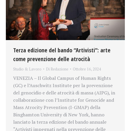
Terza edizione del bando “Artivisti”: arte
come prevenzione delle atrocità
Studio & Lavoro
Di
Redazione
Ottobre 16, 2024
VENEZIA – Il Global Campus of Human Rights
(GC) e l’Auschwitz Institute per la prevenzione
del genocidio e delle atrocità di massa (AIPG), in
collaborazione con l’Institute for Genocide and
Mass Atrocity Prevention (I-GMAP) della
Binghamton University di New York, hanno
lanciato la terza edizione del bando annuale
“Artivisti impegnati nella prevenzione delle