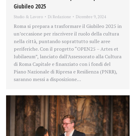
Giubileo 2025
Studio & Lavoro
Di
Redazione
Dicembre 9, 2024
Roma si prepara a trasformare il Giubileo 2025 in
un’occasione per riscrivere il ruolo della cultura
nella città, puntando soprattutto sulle aree
periferiche. Con il progetto “OPEN25 – Artes et
Iubilaeum”, lanciato dall’Assessorato alla Cultura
di Roma Capitale e finanziato con i fondi del
Piano Nazionale di Ripresa e Resilienza (PNRR),
saranno messi a disposizione…