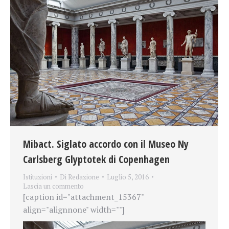
Mibact. Siglato accordo con il Museo Ny
Carlsberg Glyptotek di Copenhagen
Istituzioni
Di
Redazione
Luglio 5, 2016
Lascia un commento
[caption id="attachment_15367"
align="alignnone" width=""]