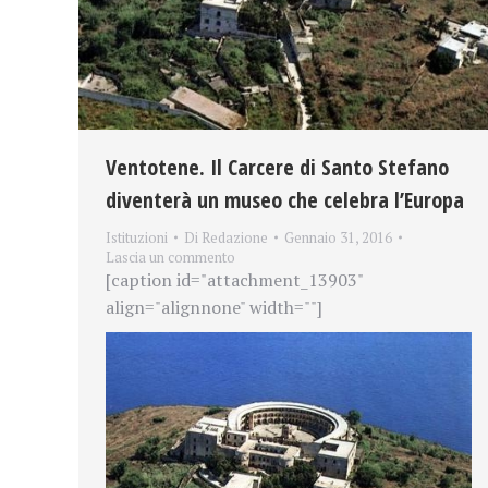
Ventotene. Il Carcere di Santo Stefano
diventerà un museo che celebra l’Europa
Istituzioni
Di
Redazione
Gennaio 31, 2016
Lascia un commento
[caption id="attachment_13903"
align="alignnone" width=""]