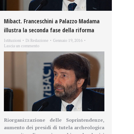
Mibact. Franceschini a Palazzo Madama
illustra la seconda fase della riforma
Istituzioni
Di
Redazione
Gennaio 19, 2016
Lascia un commento
Riorganizzazione delle S
oprintendenze,
aumento dei
presidi di tutela archeologica