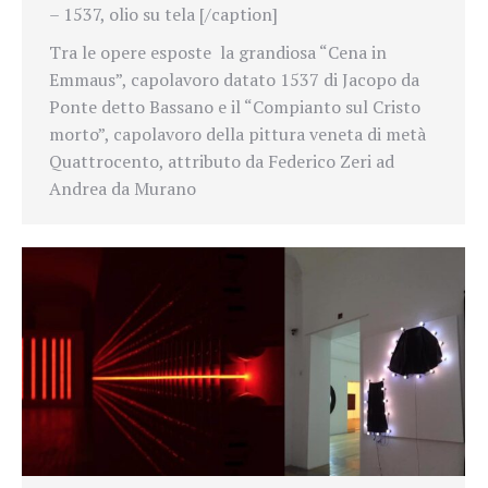
– 1537, olio su tela [/caption]
Tra le opere esposte la grandiosa “Cena in
Emmaus”, capolavoro datato 1537 di Jacopo da
Ponte detto Bassano e il “Compianto sul Cristo
morto”, capolavoro della pittura veneta di metà
Quattrocento, attributo da Federico Zeri ad
Andrea da Murano