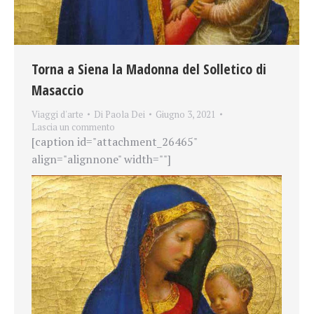
Torna a Siena la Madonna del Solletico di
Masaccio
Viaggi d'arte
Di
Paola Dei
Giugno 3, 2021
Lascia un commento
[caption id="attachment_26465"
align="alignnone" width=""]