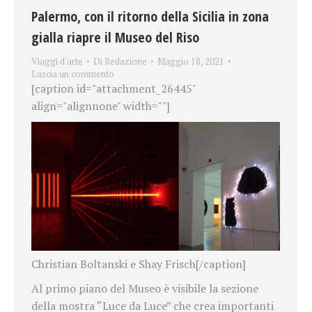
Palermo, con il ritorno della Sicilia in zona
gialla riapre il Museo del Riso
Viaggi d'arte
Di
Redazione
Maggio 18, 2021
Lascia un commento
[caption id="attachment_26445"
align="alignnone" width=""]
Christian Boltanski e Shay Frisch[/caption]
Al primo piano del Museo è visibile la sezione
della mostra “Luce da Luce” che crea importanti