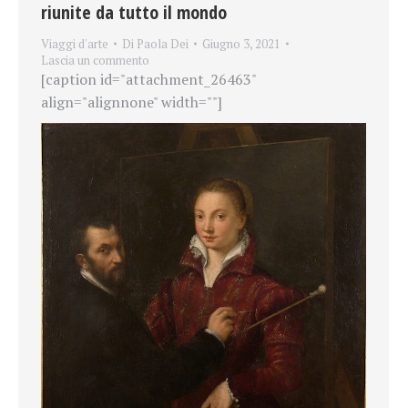
riunite da tutto il mondo
Viaggi d'arte
Di
Paola Dei
Giugno 3, 2021
Lascia un commento
[caption id="attachment_26463"
align="alignnone" width=""]