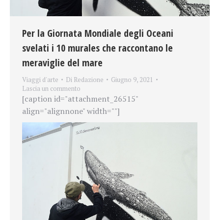
Per la Giornata Mondiale degli Oceani
svelati i 10 murales che raccontano le
meraviglie del mare
Viaggi d'arte
Di
Redazione
Giugno 9, 2021
Lascia un commento
[caption id="attachment_26515"
align="alignnone" width=""]