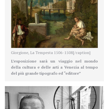
Giorgione, La Tempesta 1506-1508[/caption]
L’esposizione s
arà un viaggio nel mondo
della cultura e delle arti a Venezia al tempo
del più grande tipografo ed “editore”