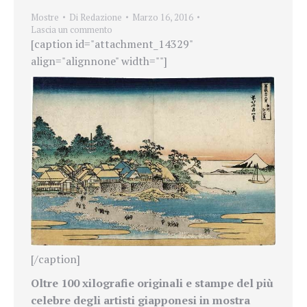
Mostre
Di
Redazione
Marzo 16, 2016
Lascia un commento
[caption id="attachment_14329"
align="alignnone" width=""]
[/caption]
Oltre 100 xilografie originali e stampe del più
celebre degli artisti giapponesi in mostra