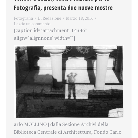
Fotografia, presenta due nuove mostre
Fotografia
Di
Redazione
Marzo 18, 2016
Lascia un commento
[caption id="attachment_14346"
align="alignnone" width=""]
arlo MOLLINO | dalla Sezione Archivi della
Biblioteca Centrale di Architettura, Fondo Carlo