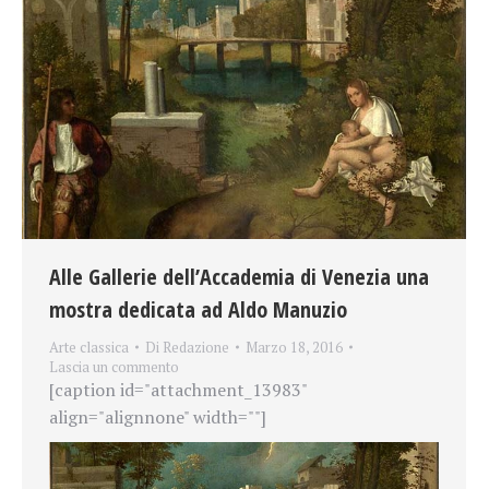
Alle Gallerie dell’Accademia di Venezia una
mostra dedicata ad Aldo Manuzio
Arte classica
Di
Redazione
Marzo 18, 2016
Lascia un commento
[caption id="attachment_13983"
align="alignnone" width=""]