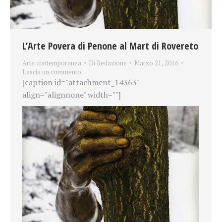
L’Arte Povera di Penone al Mart di Rovereto
Arte contemporanea
Di
Redazione
Marzo 21, 2016
Lascia un commento
[caption id="attachment_14363"
align="alignnone" width=""]