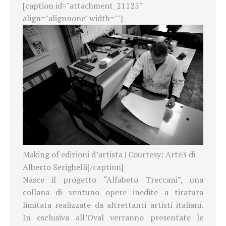
[caption id="attachment_21125"
align="alignnone" width=""]
Making of edizioni d’artista | Courtesy: Arte3 di
Alberto Serighelli[/caption]
Nasce il progetto “Alfabeto Treccani”, una
collana di ventuno opere inedite a tiratura
limitata realizzate da altrettanti artisti italiani.
In esclusiva all’Oval verranno presentate le