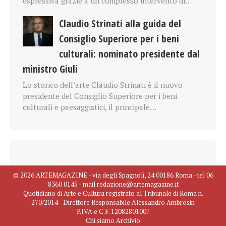
espressiva grazie a un complesso intervento di…
Claudio Strinati alla guida del
Consiglio Superiore per i beni
culturali: nominato presidente dal
ministro Giuli
Lo storico dell’arte Claudio Strinati è il nuovo
presidente del Consiglio Superiore per i beni
culturali e paesaggistici, il principale…
© 2026 ARTEMAGAZINE - via degli Spagnoli, 24 00186 Roma - tel 06
8360 0145 - mail redazione@artemagazine.it
Quotidiano di Arte e Cultura registrato al Tribunale di Roma n.
270/2014 - Direttore Responsabile Alessandro Ambrosin
P.IVA e C.F. 12082801007
Chi siamo
Archivio