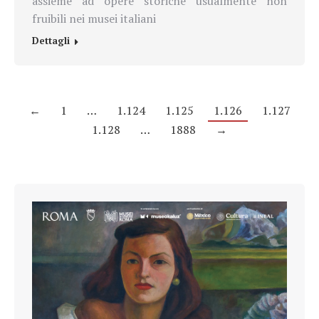
assieme ad opere storiche usualmente non
fruibili nei musei italiani
Dettagli
←
1
…
1.124
1.125
1.126
1.127
1.128
…
1888
→