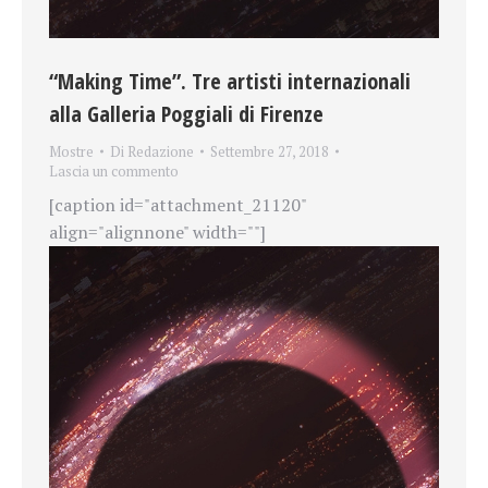
“Making Time”. Tre artisti internazionali
alla Galleria Poggiali di Firenze
Mostre
Di
Redazione
Settembre 27, 2018
Lascia un commento
[caption id="attachment_21120"
align="alignnone" width=""]