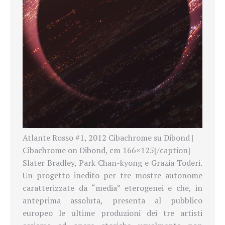
Atlante Rosso #1, 2012 Cibachrome su Dibond |
Cibachrome on Dibond, cm 166×125[/caption]
Slater Bradley, Park Chan-kyong e Grazia Toderi.
Un progetto inedito per tre mostre autonome
caratterizzate da “media” eterogenei e che, in
anteprima assoluta, presenta al pubblico
europeo le ultime produzioni dei tre artisti