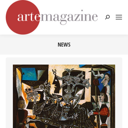
Cerca:
NEWS
Tu sei qui: