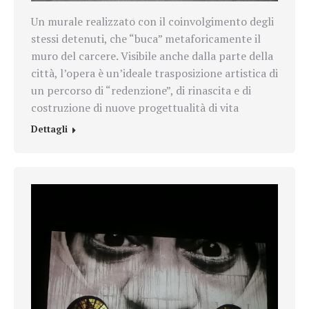
Un murale realizzato con il coinvolgimento degli
stessi detenuti, che “buca” metaforicamente il
muro del carcere.
Visibile anche dalla parte della
città, l’opera è un’ideale trasposizione artistica di
un percorso di “redenzione”, di rinascita e di
costruzione di nuove progettualità di vita
Dettagli