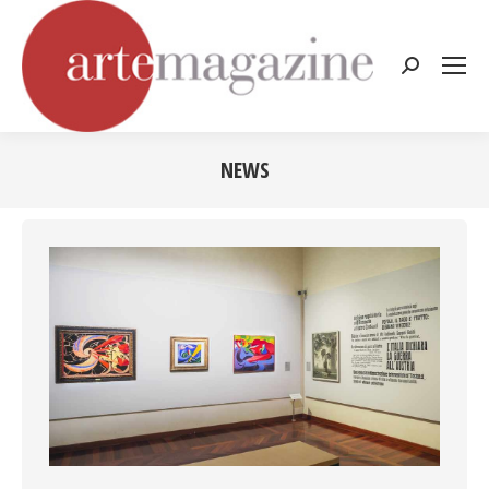
Cerca:
NEWS
Tu sei qui: