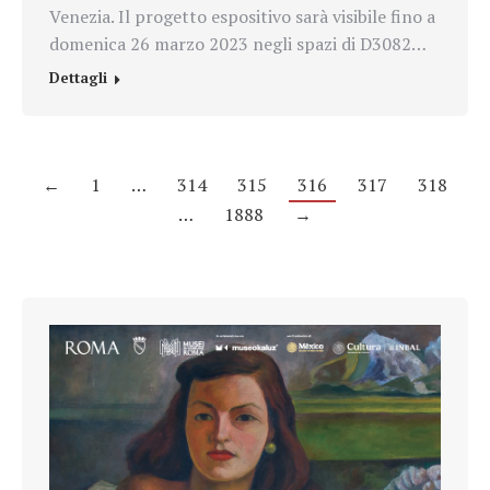
Venezia. Il progetto espositivo sarà visibile fino a
domenica 26 marzo 2023 negli spazi di D3082…
Dettagli
←
1
…
314
315
316
317
318
…
1888
→