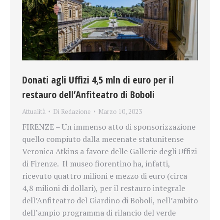
Donati agli Uffizi 4,5 mln di euro per il
restauro dell’Anfiteatro di Boboli
Attualità
Di
Redazione
Marzo 10, 2023
FIRENZE – Un immenso atto di sponsorizzazione
quello compiuto dalla mecenate statunitense
Veronica Atkins a favore delle Gallerie degli Uffizi
di Firenze. Il museo fiorentino ha, infatti,
ricevuto quattro milioni e mezzo di euro (circa
4,8 milioni di dollari), per il restauro integrale
dell’Anfiteatro del Giardino di Boboli, nell’ambito
dell’ampio programma di rilancio del verde