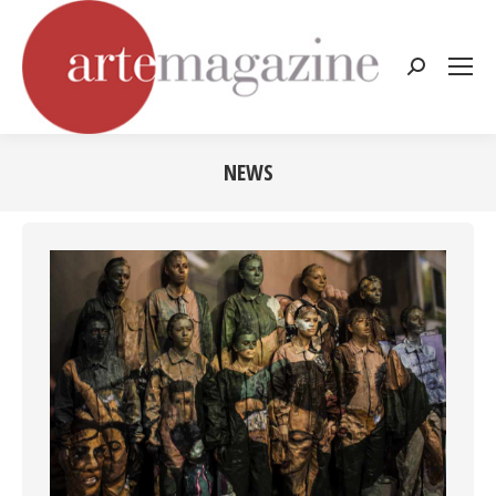
Cerca:
NEWS
Tu sei qui: