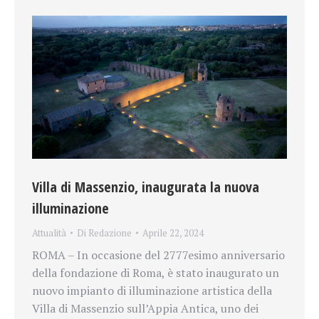
Villa di Massenzio, inaugurata la nuova
illuminazione
Attualità
Di
Redazione
Aprile 22, 2024
ROMA – In occasione del 2777esimo anniversario
della fondazione di Roma, è stato inaugurato un
nuovo impianto di illuminazione artistica della
Villa di Massenzio sull’Appia Antica, uno dei