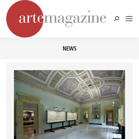
Cerca:
NEWS
Tu sei qui: