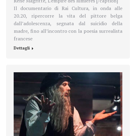
René Magritte, L’empire des lumières [/caption]
Il documentario di Rai Cultura, in onda alle
20.20, ripercorre la vita del pittore belga
dall’adolescenza, segnata dal suicidio della
madre, fino all’incontro con la poesia surrealista
francese
Dettagli