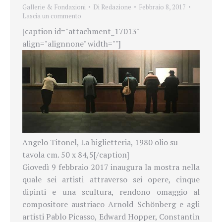
Gallerie & Fondazioni
Di
Redazione
Febbraio 8, 2017
Lascia un commento
[caption id="attachment_17013"
align="alignnone" width=""]
Angelo Titonel, La biglietteria, 1980 olio su
tavola cm. 50 x 84,5[/caption]
Giovedì 9 febbraio 2017 inaugura la mostra nella
quale sei artisti attraverso sei opere, cinque
dipinti e una scultura, rendono omaggio al
compositore austriaco Arnold Schönberg e agli
artisti Pablo Picasso, Edward Hopper, Constantin