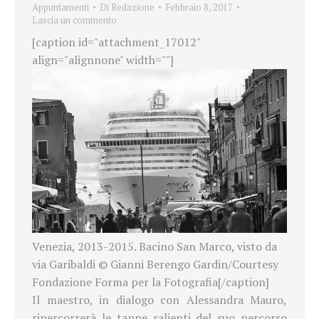
Appuntamenti
Di
Redazione
Febbraio 8, 2017
Lascia un commento
[caption id="attachment_17012"
align="alignnone" width=""]
Venezia, 2013-2015. Bacino San Marco, visto da
via Garibaldi © Gianni Berengo Gardin/Courtesy
Fondazione Forma per la Fotografia[/caption]
Il maestro, in dialogo con Alessandra Mauro,
ripercorrerà le tappe salienti del suo percorso