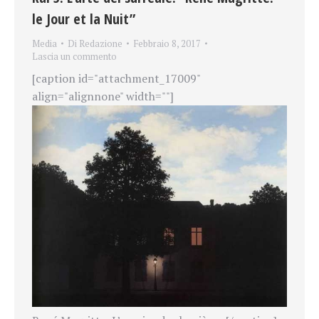
le Jour et la Nuit”
Media
Di
Redazione
Febbraio 8, 2017
Lascia un commento
[caption id="attachment_17009"
align="alignnone" width=""]