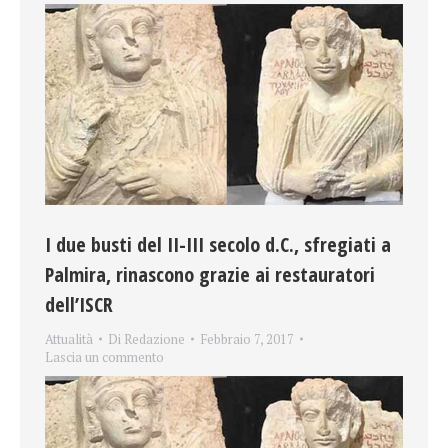
I due busti del II-III secolo d.C., sfregiati a
Palmira, rinascono grazie ai restauratori
dell’ISCR
Attualità
Di
Redazione
Febbraio 7, 2017
Lascia un commento