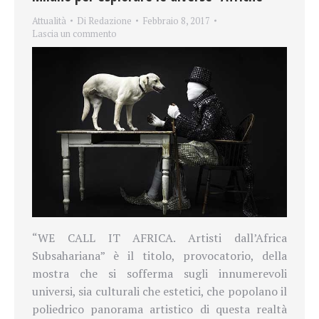
Attualità
Di
Redazione
Febbraio 8, 2017
Lascia un commento
“WE CALL IT AFRICA. Artisti dall’Africa
Subsahariana” è il titolo, provocatorio, della
mostra che si sofferma sugli innumerevoli
universi, sia culturali che estetici, che popolano il
poliedrico panorama artistico di questa realtà