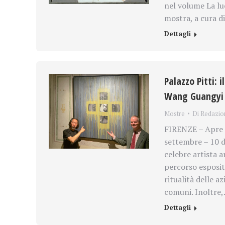
nel volume La lu
mostra, a cura di
Dettagli
Palazzo Pitti: 
Wang Guangyi
Mostre
Di
Redazio
FIRENZE – Apre a
settembre – 10 d
celebre artista a
percorso espositi
ritualità delle az
comuni. Inoltre
Dettagli