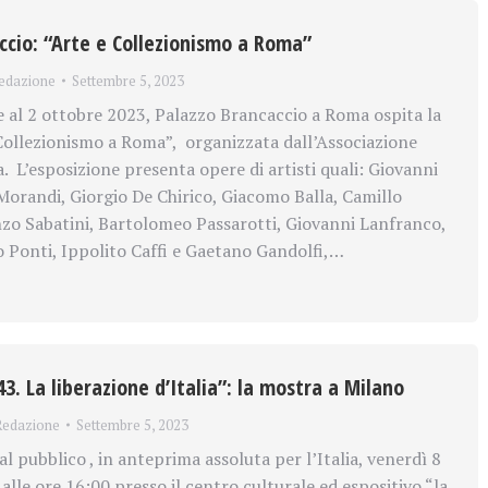
ccio: “Arte e Collezionismo a Roma”
edazione
Settembre 5, 2023
 al 2 ottobre 2023, Palazzo Brancaccio a Roma ospita la
ollezionismo a Roma”, organizzata dall’Associazione
a. L’esposizione presenta opere di artisti quali: Giovanni
 Morandi, Giorgio De Chirico, Giacomo Balla, Camillo
zo Sabatini, Bartolomeo Passarotti, Giovanni Lanfranco,
 Ponti, Ippolito Caffi e Gaetano Gandolfi,…
3. La liberazione d’Italia”: la mostra a Milano
Redazione
Settembre 5, 2023
 pubblico , in anteprima assoluta per l’Italia, venerdì 8
lle ore 16:00 presso il centro culturale ed espositivo “la