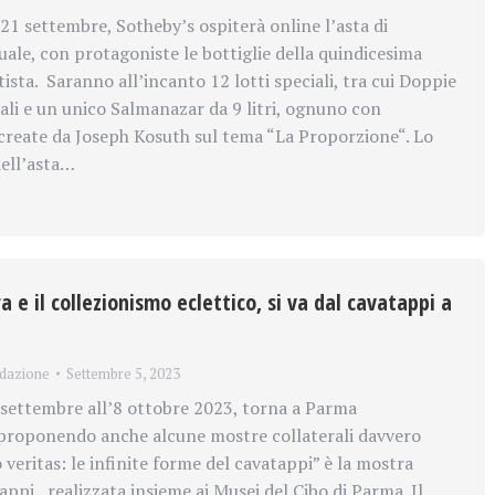
21 settembre, Sotheby’s ospiterà online l’asta di
ale, con protagoniste le bottiglie della quindicesima
sta. Saranno all’incanto 12 lotti speciali, tra cui Doppie
i e un unico Salmanazar da 9 litri, ognuno con
 create da Joseph Kosuth sul tema “La Proporzione“. Lo
ell’asta…
 e il collezionismo eclettico, si va dal cavatappi a
dazione
Settembre 5, 2023
settembre all’8 ottobre 2023, torna a Parma
 proponendo anche alcune mostre collaterali davvero
o veritas: le infinite forme del cavatappi” è la mostra
appi, realizzata insieme ai Musei del Cibo di Parma. Il