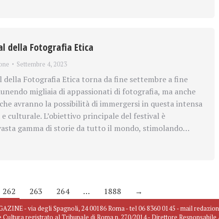
val della Fotografia Etica
one
Settembre 4, 2023
l della Fotografia Etica torna da fine settembre a fine
iunendo migliaia di appassionati di fotografia, ma anche
 che avranno la possibilità di immergersi in questa intensa
e culturale. L’obiettivo principale del festival è
vasta gamma di storie da tutto il mondo, stimolando…
262
263
264
…
1888
→
INE - via degli Spagnoli, 24 00186 Roma - tel 06 8360 0145 - mail redazio
e Cultura registrato al Tribunale di Roma n. 270/2014 - Direttore Responsabil