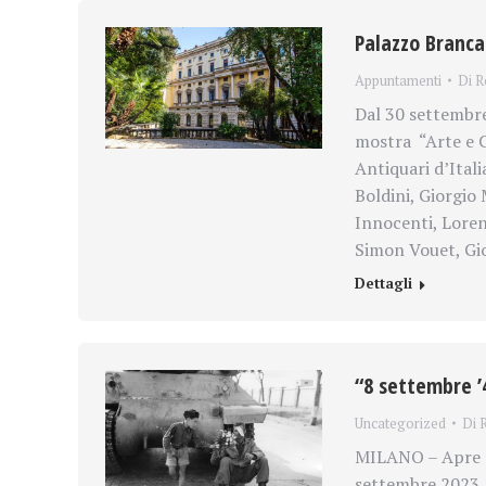
Palazzo Branca
Appuntamenti
Di
R
Dal 30 settembre
mostra “Arte e C
Antiquari d’Itali
Boldini, Giorgio
Innocenti, Loren
Simon Vouet, Gio
Dettagli
“8 settembre ’4
Uncategorized
Di
MILANO – Apre al
settembre 2023, a