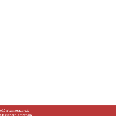
ne@artemagazine.it
e Alessandro Ambrosin