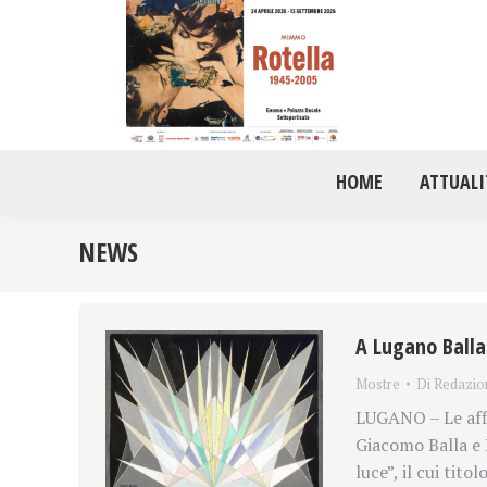
HOME
ATTUALI
NEWS
A Lugano Balla
Mostre
Di
Redazio
LUGANO – Le affi
Giacomo Balla e 
luce”, il cui tit