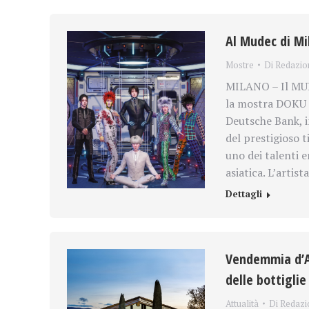
Al Mudec di Mi
Mostre
Di
Redazio
MILANO – Il MUD
la mostra DOKU 
Deutsche Bank, i
del prestigioso t
uno dei talenti 
asiatica. L’artis
Dettagli
Vendemmia d’Ar
delle bottiglie
Attualità
Di
Redazi