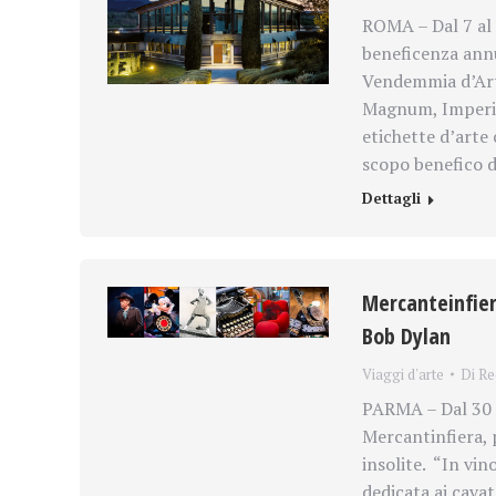
ROMA – Dal 7 al 
beneficenza annu
Vendemmia d’Arti
Magnum, Imperial
etichette d’arte
scopo benefico d
Dettagli
Mercanteinfiera
Bob Dylan
Viaggi d'arte
Di
Re
PARMA – Dal 30 
Mercantinfiera,
insolite. “In vin
dedicata ai cavat