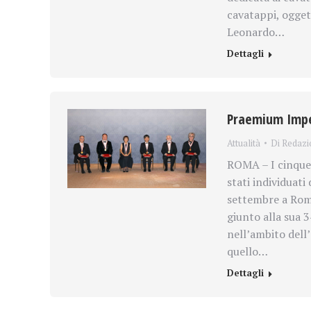
cavatappi, ogget
Leonardo…
Dettagli
Praemium Imperi
Attualità
Di
Redazi
ROMA – I cinque 
stati individuati
settembre a Roma
giunto alla sua 
nell’ambito dell
quello…
Dettagli