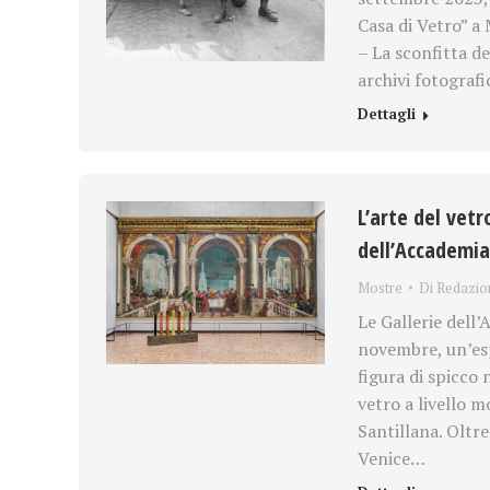
Casa di Vetro” a 
– La sconfitta del
archivi fotografi
Dettagli
L’arte del vetr
dell’Accademia
Mostre
Di
Redazio
Le Gallerie dell
novembre, un’esp
figura di spicco 
vetro a livello m
Santillana. Oltre
Venice…