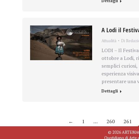
Dettagli
A Lodi il Festi
Attualità
Di
Redazi
LODI – Il Festiva
ottobre a Lodi, r
semplici curiosi,
esperienza visiva 
presentare una 
Dettagli
←
1
…
260
261
© 2026 ARTEMAGAZ
Quotidiano di Arte 