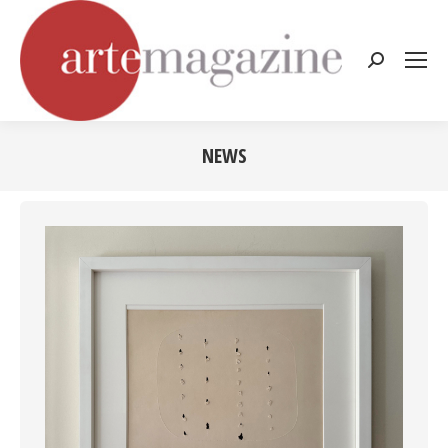
Cerca:
NEWS
Tu sei qui: