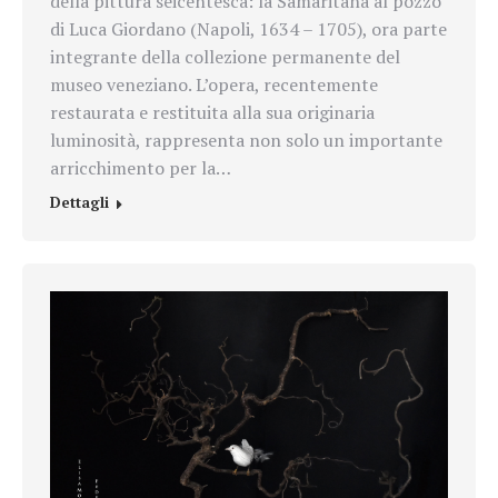
della pittura seicentesca: la Samaritana al pozzo
di Luca Giordano (Napoli, 1634 – 1705), ora parte
integrante della collezione permanente del
museo veneziano. L’opera, recentemente
restaurata e restituita alla sua originaria
luminosità, rappresenta non solo un importante
arricchimento per la…
Dettagli