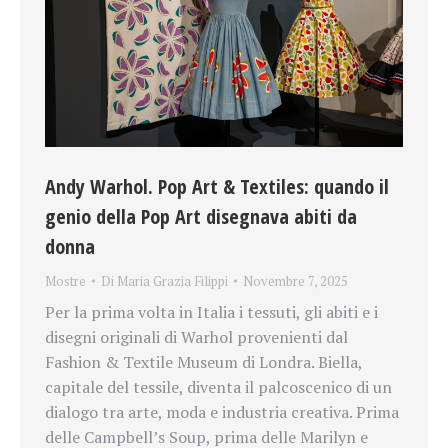
Andy Warhol. Pop Art & Textiles: quando il
genio della Pop Art disegnava abiti da
donna
Mostre
Di
Maria Grazia Filippi
Novembre 7, 2025
Per la prima volta in Italia i tessuti, gli abiti e i
disegni originali di Warhol provenienti dal
Fashion & Textile Museum di Londra. Biella,
capitale del tessile, diventa il palcoscenico di un
dialogo tra arte, moda e industria creativa. Prima
delle Campbell’s Soup, prima delle Marilyn e