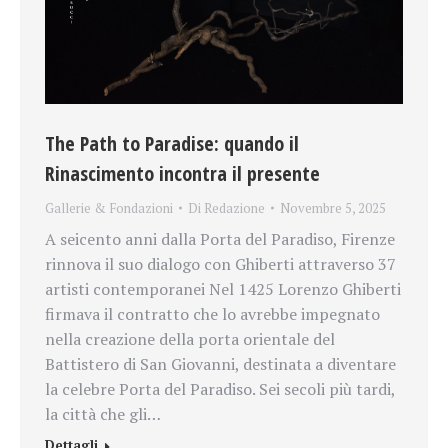
The Path to Paradise: quando il
Rinascimento incontra il presente
Gallerie & Fondazioni
Di
Redazione
Novembre 5, 2025
A seicento anni dalla Porta del Paradiso, Firenze
rinnova il suo dialogo con Ghiberti attraverso 37
artisti contemporanei Nel 1425 Lorenzo Ghiberti
firmava il contratto che lo avrebbe impegnato
nella creazione della porta orientale del
Battistero di San Giovanni, destinata a diventare
la celebre Porta del Paradiso. Sei secoli più tardi,
la città che gli…
Dettagli