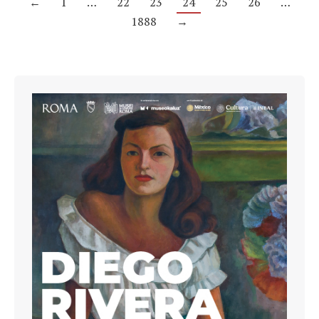
←
1
…
22
23
24
25
26
…
1888
→