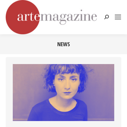
Cerca:
NEWS
Tu sei qui: