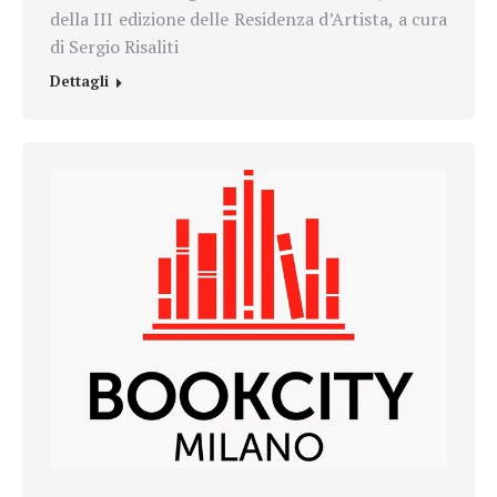
della III edizione delle Residenza d’Artista, a cura
di Sergio Risaliti
Dettagli