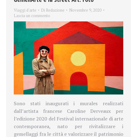
Viaggi d'arte
Di
Redazione
Novembre 9, 2020
Lascia un commento
Sono stati inaugurati i murales realizzati
dall’artista francese Caroline Derveaux per
l’edizione 2020 del Festival internazionale di arte
contemporanea, nato per rivitalizzare i
gemellaggi fra le città e valorizzare il patrimonio